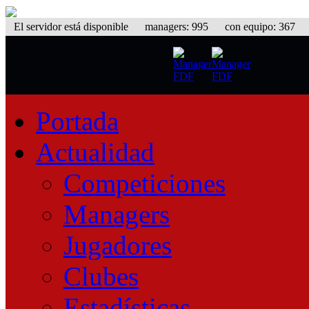
El servidor está disponible
managers: 995 con equipo: 367 equ
Portada
Actualidad
Competiciones
Managers
Jugadores
Clubes
Estadísticas