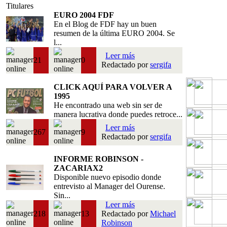
Titulares
EURO 2004 FDF
En el Blog de FDF hay un buen
resumen de la última EURO 2004. Se
l...
Leer más
21
0
Redactado por
sergifa
CLICK AQUÍ PARA VOLVER A
1995
He encontrado una web sin ser de
manera lucrativa donde puedes retroce...
Leer más
267
9
Redactado por
sergifa
INFORME ROBINSON -
ZACARIAX2
Disponible nuevo episodio donde
entrevisto al Manager del Ourense.
Sin...
Leer más
218
13
Redactado por
Michael
Robinson