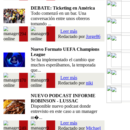
DEBATE: Ticketing en América
Todo comenzó en un bar. Una
conversación entre unos obreros
tomando ...
Leer más
294
0
Redactado por
Jorge86
Nuevo Formato UEFA Champions
League
Se ha implementado el cambio que
muchos esperábamos, la temporada
que...
Leer más
470
0
Redactado por
niki
NUEVO PODCAST INFORME
ROBINSON - LUSSAC
Disponible nuevo podcast donde
entrevisto en este caso a un manager
m�...
Leer más
249
0
Redactado por
Michael