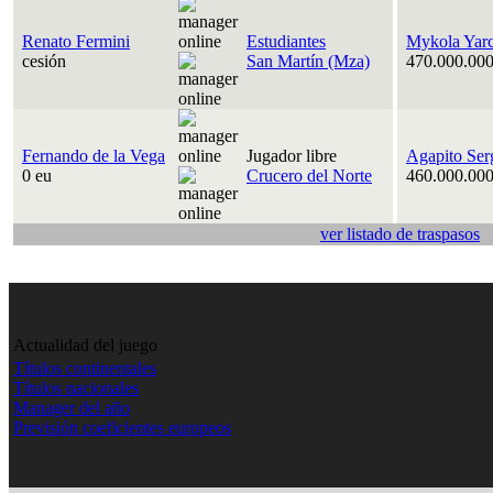
Renato Fermini
Estudiantes
Mykola Yar
cesión
San Martín (Mza)
470.000.000
Fernando de la Vega
Jugador libre
Agapito Ser
0 eu
Crucero del Norte
460.000.000
ver listado de traspasos
Actualidad del juego
Títulos continentales
Títulos nacionales
Manager del año
Previsión coeficientes europeos