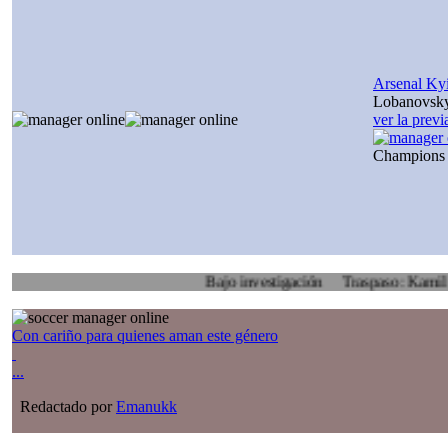
Arsenal Ky
Lobanovsk
ver la prev
Champions
Bajo investigación
Traspaso: Kamil Zoidl, V
Con cariño para quienes aman este género
...
Redactado por
Emanukk