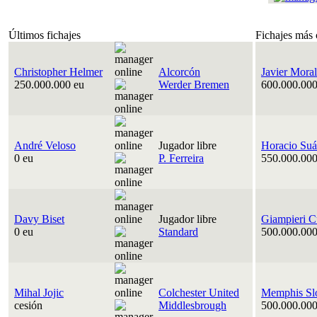
Últimos fichajes
Fichajes más 
Christopher Helmer
Alcorcón
Javier Moral
250.000.000 eu
Werder Bremen
600.000.000
André Veloso
Jugador libre
Horacio Suá
0 eu
P. Ferreira
550.000.000
Davy Biset
Jugador libre
Giampieri C
0 eu
Standard
500.000.000
Mihal Jojic
Colchester United
Memphis Sl
cesión
Middlesbrough
500.000.000