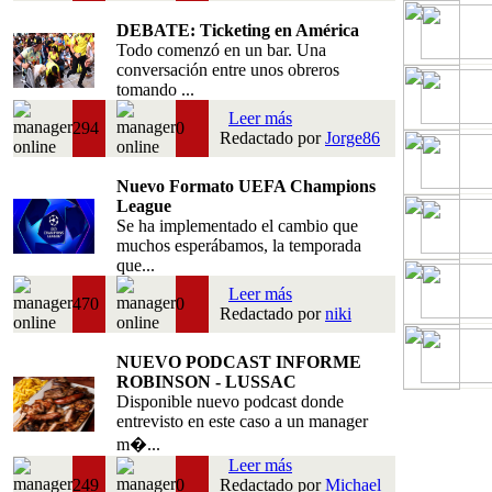
DEBATE: Ticketing en América
Todo comenzó en un bar. Una
conversación entre unos obreros
tomando ...
Leer más
294
0
Redactado por
Jorge86
Nuevo Formato UEFA Champions
League
Se ha implementado el cambio que
muchos esperábamos, la temporada
que...
Leer más
470
0
Redactado por
niki
NUEVO PODCAST INFORME
ROBINSON - LUSSAC
Disponible nuevo podcast donde
entrevisto en este caso a un manager
m�...
Leer más
249
0
Redactado por
Michael