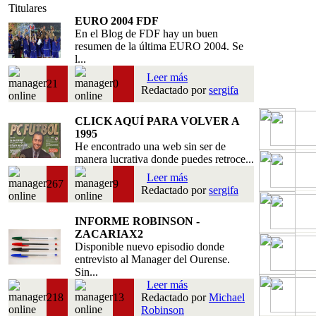
Titulares
EURO 2004 FDF
En el Blog de FDF hay un buen
resumen de la última EURO 2004. Se
l...
Leer más
21
0
Redactado por
sergifa
CLICK AQUÍ PARA VOLVER A
1995
He encontrado una web sin ser de
manera lucrativa donde puedes retroce...
Leer más
267
9
Redactado por
sergifa
INFORME ROBINSON -
ZACARIAX2
Disponible nuevo episodio donde
entrevisto al Manager del Ourense.
Sin...
Leer más
218
13
Redactado por
Michael
Robinson