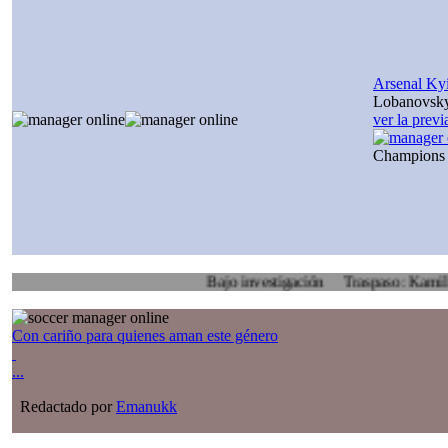
Arsenal Ky
Lobanovsk
ver la prev
Champions
Bajo investigación
Traspaso: Kamil Zoidl, V
Con cariño para quienes aman este género
...
Redactado por
Emanukk