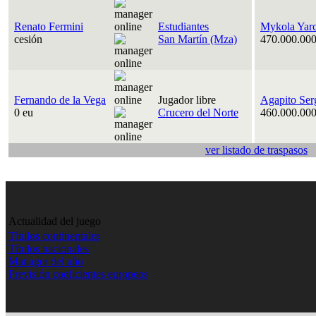
Renato Fermini
Estudiantes
Mykola Yar
cesión
San Martín (Mza)
470.000.000
Fernando de la Vega
Jugador libre
Agapito Ser
0 eu
Crucero del Norte
460.000.000
ver listado de traspasos
Actualidad del juego
Títulos continentales
Títulos nacionales
Manager del año
Previsión coeficientes europeos