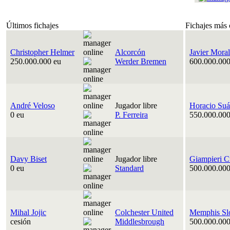
Últimos fichajes
Fichajes más 
Christopher Helmer
Alcorcón
Javier Moral
250.000.000 eu
Werder Bremen
600.000.000
André Veloso
Jugador libre
Horacio Suá
0 eu
P. Ferreira
550.000.000
Davy Biset
Jugador libre
Giampieri C
0 eu
Standard
500.000.000
Mihal Jojic
Colchester United
Memphis Sl
cesión
Middlesbrough
500.000.000