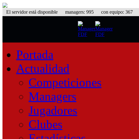
El servidor está disponible
managers: 995 con equipo: 367 equ
Portada
Actualidad
Competiciones
Managers
Jugadores
Clubes
Estadísticas