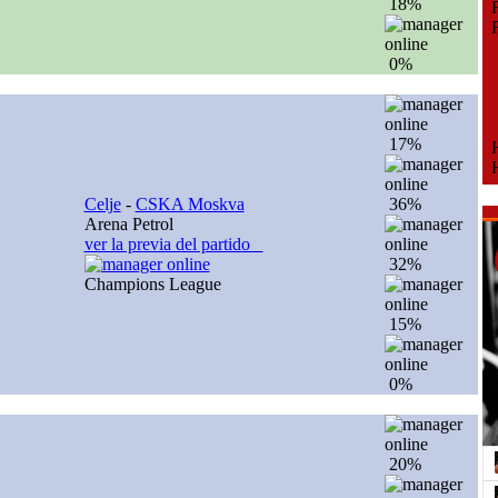
18%
Fe
Fe
0%
17%
H
H
Celje
-
CSKA Moskva
36%
Arena Petrol
ver la previa del partido
32%
Champions League
15%
0%
20%