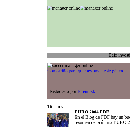
Bajo investigación
Con cariño para quienes aman este género
...
Redactado por
Emanukk
Titulares
EURO 2004 FDF
En el Blog de FDF hay un bu
resumen de la última EURO 2
l...