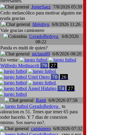
interesantes.
JorgeSaez
7/8/2026 05:39
Cedo melancólico para motivar alguien me
ayuda gracias
hhijohyu
6/8/2026 11:26
Vale gracias camionero
GeradoBedoya
6/8/2026
08:22
Panda es multi de quien?
niclaus89
6/8/2026 08:20
En venta:
79
27
Wilfredo Medinaceli
70
26
Uriel Otero
74
27
Ángel Hidalgo
Rami
6/8/2026 07:58
GeradoBedoya
tu
valoracion es 51. Tenes que tener 65 para
poder hacerlo. Y 7 dias de conexion
minimo. Sos nuevo no?.
camionero
6/8/2026 07:32
GeradoBedoya
creo q por