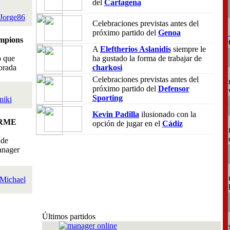
del
Cartagena
Jorge86
Celebraciones previstas antes del
próximo partido del
Genoa
mpions
A
Eleftherios Aslanidis
siempre le
o que
ha gustado la forma de trabajar de
orada
charkosi
Celebraciones previstas antes del
próximo partido del
Defensor
Sporting
niki
Kevin Padilla
ilusionado con la
RME
opción de jugar en el
Cádiz
nde
anager
Michael
Últimos partidos