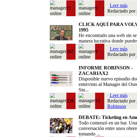
Leer más
21
0
Redactado por
CLICK AQUÍ PARA VOL
1995
He encontrado una web sin se
manera lucrativa donde puedes 
Leer más
267
9
Redactado por
INFORME ROBINSON -
ZACARIAX2
Disponible nuevo episodio do
entrevisto al Manager del Our
Sin...
Leer más
218
13
Redactado por
Robinson
DEBATE: Ticketing en Amé
Todo comenzó en un bar. Una
conversación entre unos obrer
tomando ...