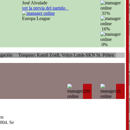
José Alvalade
ver la previa del partido
31%
Europa League
16%
0%
Traspaso: Kamil Zoidl, Volyn Lutsk-SKN St. Pölten
209
16
en
004. Se