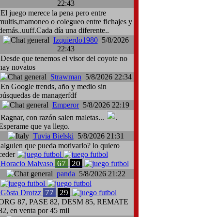
22:43
El juego merece la pena pero entre
multis,mamoneo o colegueo entre fichajes y
demás..uuff.Cada día una diferente..
Izquierdo1980
5/8/2026
22:43
Desde que tenemos el visor del coyote no
hay novatos
Strawman
5/8/2026 22:34
En Google trends, año y medio sin
búsquedas de managerfdf
Emperor
5/8/2026 22:19
Ragnar, con razón salen maletas...
.
Esperame que ya llego.
Tuvia Bielski
5/8/2026 21:31
alguien que pueda motivarlo? lo quiero
ceder
67
20
Horacio Malvaso
panda
5/8/2026 21:22
77
29
Gösta Drotzz
ORG 87, PASE 82, DESM 85, REMATE
82, en venta por 45 mil