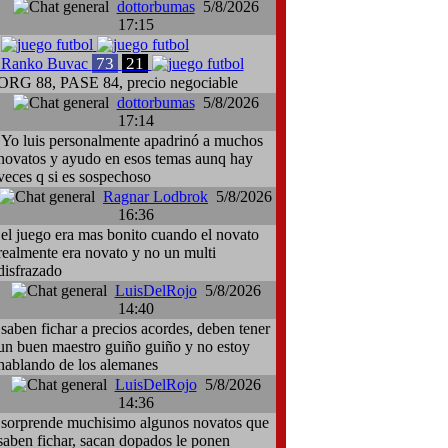
dottorbumas
5/8/2026
17:15
73
21
Ranko Buvac
ORG 88, PASE 84, precio negociable
dottorbumas
5/8/2026
17:14
Yo luis personalmente apadrinó a muchos
novatos y ayudo en esos temas aunq hay
veces q si es sospechoso
Ragnar Lodbrok
5/8/2026
16:36
el juego era mas bonito cuando el novato
realmente era novato y no un multi
disfrazado
LuisDelRojo
5/8/2026
14:40
saben fichar a precios acordes, deben tener
un buen maestro guiño guiño y no estoy
hablando de los alemanes
LuisDelRojo
5/8/2026
14:36
sorprende muchisimo algunos novatos que
saben fichar, sacan dopados le ponen