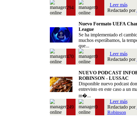
Leer más
294
0
Redactado por
Nuevo Formato UEFA Cha
League
Se ha implementado el cambi
muchos esperábamos, la temp
que...
Leer más
470
0
Redactado por
NUEVO PODCAST INFO
ROBINSON - LUSSAC
Disponible nuevo podcast do
entrevisto en este caso a un m
m�...
Leer más
249
0
Redactado por
Robinson