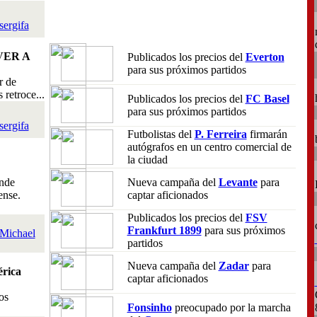
sergifa
VER A
Publicados los precios del
Everton
para sus próximos partidos
r de
retroce...
Publicados los precios del
FC Basel
para sus próximos partidos
sergifa
Futbolistas del
P. Ferreira
firmarán
autógrafos en un centro comercial de
la ciudad
nde
Nueva campaña del
Levante
para
ense.
captar aficionados
Publicados los precios del
FSV
Frankfurt 1899
para sus próximos
Michael
partidos
Nueva campaña del
Zadar
para
rica
captar aficionados
os
Fonsinho
preocupado por la marcha