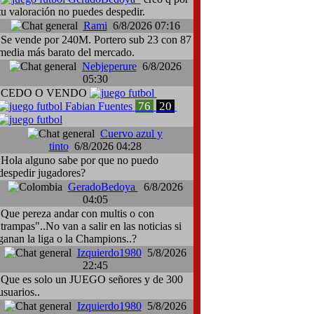
tu valoración no puedes despedir.
Rami
6/8/2026 07:16
Se vende por 240M. Portero sub 23 con 87
media más barato del mercado.
Nebjeperure
6/8/2026
05:30
CEDO O VENDO
76
20
Fabian Fuentes
Cuervo azul y
tinto
6/8/2026 04:28
Hola alguno sabe por que no puedo
despedir jugadores?
GeradoBedoya
6/8/2026
04:05
Que pereza andar con multis o con
:trampas"..No van a salir en las noticias si
ganan la liga o la Champions..?
Izquierdo1980
5/8/2026
22:45
Que es solo un JUEGO señores y de 300
usuarios..
Izquierdo1980
5/8/2026