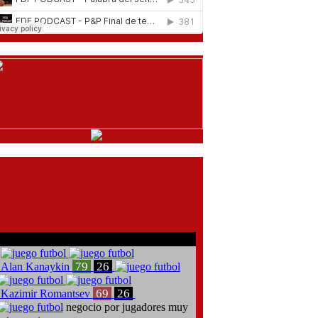
comentarios del chat
79
26
Alan Kanaykin
69
26
Kazimir Romantsev
negocio por jugadores muy