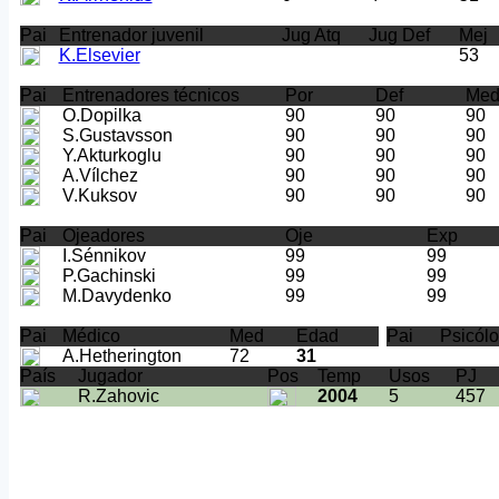
Pai
Entrenador juvenil
Jug Atq
Jug Def
Mej
K.Elsevier
53
Pai
Entrenadores técnicos
Por
Def
Me
O.Dopilka
90
90
90
S.Gustavsson
90
90
90
Y.Akturkoglu
90
90
90
A.Vílchez
90
90
90
V.Kuksov
90
90
90
Pai
Ojeadores
Oje
Exp
I.Sénnikov
99
99
P.Gachinski
99
99
M.Davydenko
99
99
Pai
Médico
Med
Edad
Pai
Psicól
A.Hetherington
72
31
País
Jugador
Pos
Temp
Usos
PJ
R.Zahovic
2004
5
457