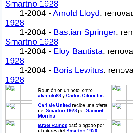
Smartno 1928
1-2004 -
Arnold Lloyd
: renova
1928
1-2004 -
Bastian Springer
: re
Smartno 1928
1-2004 -
Eloy Bautista
: renov
1928
1-2004 -
Boris Lewitus
: renov
1928
Reunión en un hotel entre
alvaruki83
y
Carlos Cifuentes
Carlisle United
recibe una oferta
del
Smartno 1928
por
Samuel
Morrins
Israel Ramos
está alagado por
el interés del
Smartno 1928