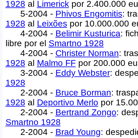
1928
al
Limerick
por 2.400.000 e
5-2004 -
Phivos Engomitis
: t
1928
al
Leixões
por 10.000.000 e
4-2004 -
Belimir Kusturica
: fi
libre por el
Smartno 1928
4-2004 -
Christer Norman
: tr
1928
al
Malmo FF
por 200.000 eu
3-2004 -
Eddy Webster
: despe
1928
2-2004 -
Bruce Borman
: tras
1928
al
Deportivo Merlo
por 15.00
2-2004 -
Bertrand Zongo
: des
Smartno 1928
2-2004 -
Brad Young
: despedi