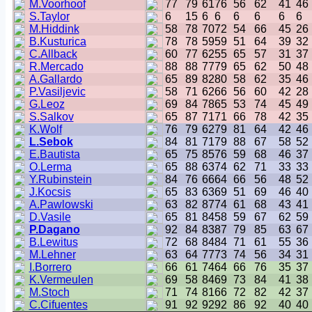
M.Voorhoof
77
79
61
76
56
62
41
46
S.Taylor
6
15
6
6
6
6
6
6
M.Hiddink
58
78
70
72
54
66
45
26
B.Kusturica
78
78
59
59
51
64
39
32
C.Allback
60
77
62
55
65
57
31
37
R.Mercado
88
88
77
79
65
62
50
48
A.Gallardo
65
89
82
80
58
62
35
46
P.Vasiljevic
58
71
62
66
56
60
42
28
G.Leoz
69
84
78
65
53
74
45
49
S.Salkov
65
87
71
71
66
78
42
35
K.Wolf
76
79
62
79
81
64
42
46
L.Sebok
84
81
71
79
88
67
58
52
E.Bautista
65
75
85
76
59
68
46
37
O.Lerma
65
88
63
74
62
71
33
33
Y.Rubinstein
84
76
66
64
66
56
48
52
J.Kocsis
65
83
63
69
51
69
46
40
A.Pawlowski
63
82
87
74
61
68
43
41
D.Vasile
65
81
84
58
59
67
62
59
P.Dagano
92
84
83
87
79
85
63
67
B.Lewitus
72
68
84
84
71
61
55
36
M.Lehner
63
64
77
73
74
56
34
31
I.Borrero
66
61
74
64
66
76
35
37
K.Vermeulen
69
58
84
69
73
84
41
38
M.Stoch
71
74
81
66
72
82
42
37
C.Cifuentes
91
92
92
92
86
92
40
40