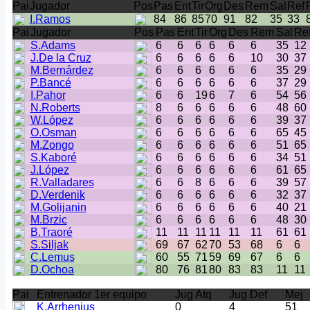
Pai
Jugador
Pos
Pas
Ent
Tir
Org
Des
Rem
Sal
Ref
I.Ramos
84
86
85
70
91
82
35
33
Pai
Jugador
Pos
Pas
Ent
Tir
Org
Des
Rem
Sal
Re
S.Adams
6
6
6
6
6
6
35
12
J.De la Cruz
6
6
6
6
6
10
30
37
M.Bernárdez
6
6
6
6
6
6
35
29
P.Bancé
6
6
6
6
6
6
37
29
I.Pahor
6
6
19
6
7
6
54
56
N.Roberts
8
6
6
6
6
6
48
60
W.López
6
6
6
6
6
6
39
37
O.Osman
6
6
6
6
6
6
65
45
M.Zongo
6
6
6
6
6
6
51
65
S.Kaboré
6
6
6
6
6
6
34
51
J.López
6
6
6
6
6
6
61
65
R.Valladares
6
6
8
6
6
6
39
57
D.Verdenik
6
6
6
6
6
6
32
37
M.Golijanin
6
6
6
6
6
6
40
21
M.Brzic
6
6
6
6
6
6
48
30
B.Traoré
11
11
11
11
11
11
61
61
S.Siljak
69
67
62
70
53
68
6
6
C.Lemus
60
55
71
59
69
67
6
6
D.Ochoa
80
76
81
80
83
83
11
11
Pai
Entrenador 1er equipo
Jug Atq
Jug Def
Mej
K.Arrhenius
0
4
51