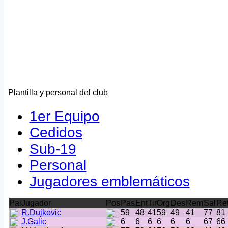
Plantilla y personal del club
1er Equipo
Cedidos
Sub-19
Personal
Jugadores emblemáticos
Pai
Jugador
Pos
Pas
Ent
Tir
Org
Des
Rem
Sal
Re
R.Dujkovic
59
48
41
59
49
41
77
81
J.Galic
6
6
6
6
6
6
67
66