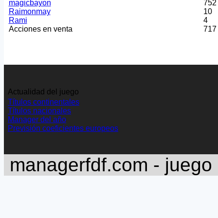
magicbayon
752
Raimonmay
10
Rami
4
Acciones en venta
717
Actualidad del juego
Títulos continentales
Títulos nacionales
Manager del año
Previsión coeficientes europeos
managerfdf.com - juego 