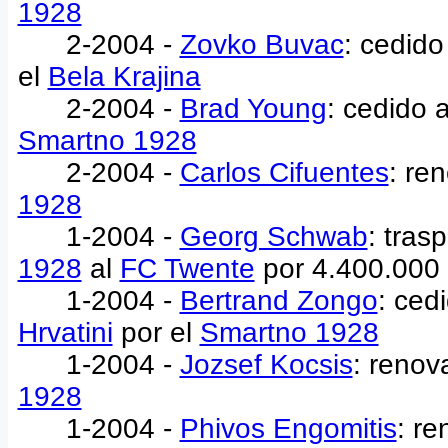
1928
2-2004 -
Zovko Buvac
: cedido
el
Bela Krajina
2-2004 -
Brad Young
: cedido 
Smartno 1928
2-2004 -
Carlos Cifuentes
: re
1928
1-2004 -
Georg Schwab
: tras
1928
al
FC Twente
por 4.400.000
1-2004 -
Bertrand Zongo
: ced
Hrvatini
por el
Smartno 1928
1-2004 -
Jozsef Kocsis
: renov
1928
1-2004 -
Phivos Engomitis
: re