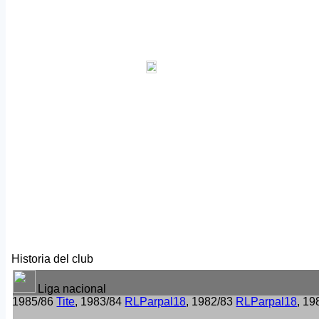
Historia del club
Liga nacional
1985/86
Tite
, 1983/84
RLParpal18
, 1982/83
RLParpal18
, 1