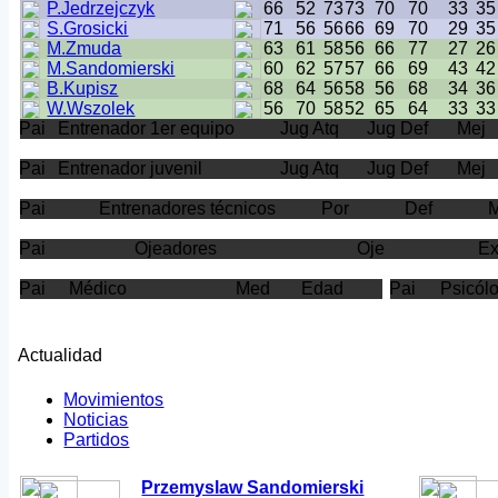
P.Jedrzejczyk
66
52
73
73
70
70
33
35
S.Grosicki
71
56
56
66
69
70
29
35
M.Zmuda
63
61
58
56
66
77
27
26
M.Sandomierski
60
62
57
57
66
69
43
42
B.Kupisz
68
64
56
58
56
68
34
36
W.Wszolek
56
70
58
52
65
64
33
33
Pai
Entrenador 1er equipo
Jug Atq
Jug Def
Mej
Pai
Entrenador juvenil
Jug Atq
Jug Def
Mej
Pai
Entrenadores técnicos
Por
Def
Pai
Ojeadores
Oje
E
Pai
Médico
Med
Edad
Pai
Psicól
Actualidad
Movimientos
Noticias
Partidos
Przemyslaw Sandomierski