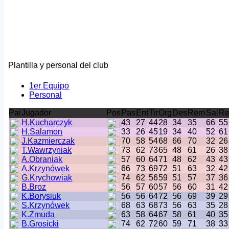
Plantilla y personal del club
1er Equipo
Personal
Pai
Jugador
Pos
Pas
Ent
Tir
Org
Des
Rem
Sal
Re
H.Kucharczyk
43
27
44
28
34
35
66
55
H.Salamon
33
26
45
19
34
40
52
61
J.Kazmierczak
70
58
54
68
66
70
32
26
T.Wawrzyniak
73
62
73
65
48
61
26
38
A.Obraniak
57
60
64
71
48
62
43
43
A.Krzynówek
66
73
69
72
51
63
32
42
G.Krychowiak
74
62
56
59
51
57
37
36
B.Broz
56
57
60
57
56
60
31
42
K.Borysiuk
56
56
64
72
56
69
39
29
S.Krzynówek
68
63
68
73
56
63
35
28
K.Zmuda
63
58
64
67
58
61
40
35
B.Grosicki
74
62
72
60
59
71
38
33