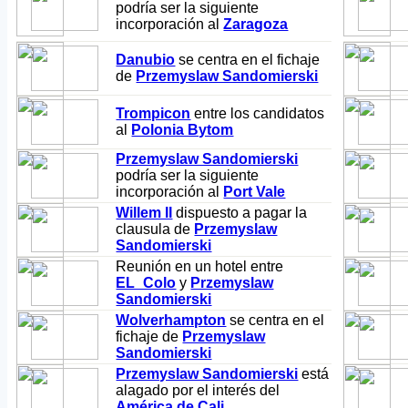
podría ser la siguiente
incorporación al
Zaragoza
Danubio
se centra en el fichaje
de
Przemyslaw Sandomierski
Trompicon
entre los candidatos
al
Polonia Bytom
Przemyslaw Sandomierski
podría ser la siguiente
incorporación al
Port Vale
Willem II
dispuesto a pagar la
clausula de
Przemyslaw
Sandomierski
Reunión en un hotel entre
EL_Colo
y
Przemyslaw
Sandomierski
Wolverhampton
se centra en el
fichaje de
Przemyslaw
Sandomierski
Przemyslaw Sandomierski
está
alagado por el interés del
América de Cali