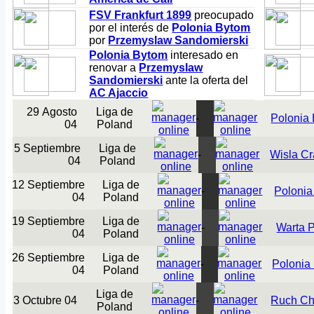
FSV Frankfurt 1899
preocupado
por el interés de
Polonia Bytom
por
Przemyslaw Sandomierski
Polonia Bytom
interesado en
renovar a
Przemyslaw
Sandomierski
ante la oferta del
AC Ajaccio
29 Agosto
Liga de
-
Polonia
04
Poland
5 Septiembre
Liga de
-
Wisla Cr
04
Poland
12 Septiembre
Liga de
-
Polonia
04
Poland
19 Septiembre
Liga de
-
Warta 
04
Poland
26 Septiembre
Liga de
-
Polonia
04
Poland
Liga de
3 Octubre 04
-
Ruch C
Poland