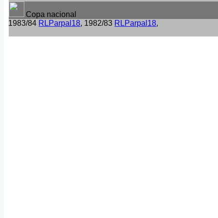
Copa nacional
1983/84
RLParpal18
, 1982/83
RLParpal18
,