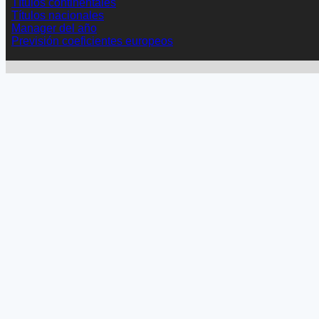
Títulos continentales
Títulos nacionales
Manager del año
Previsión coeficientes europeos