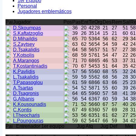
1er Equipo
Personal
Jugadores emblemáticos
Pai
Jugador
Pos
Pas
Ent
Tir
Org
Des
Rem
Sal
Re
D.Skoumpas
36
20
42
28
21
27
51
58
S.Kaftatzoglio
39
26
35
14
15
21
60
61
D.Mihaildis
65
70
53
64
56
62
29
34
S.Zaytsev
63
62
56
54
54
59
42
24
D.Tsakalidis
64
58
56
57
51
57
27
38
Y.Kotsolis
68
59
57
61
54
47
22
26
A.Marangos
71
70
68
65
46
53
37
31
T.Kostantiniadis
70
67
54
53
51
64
35
42
K.Pavlidis
57
56
55
60
68
55
32
24
L.Tsakalidis
59
59
55
62
68
56
28
30
T.Papasoglou
61
59
68
66
63
66
25
23
A.Tsartas
54
52
58
71
55
60
39
26
D.Tsagronis
64
65
59
60
57
58
41
39
G.Albanis
56
54
63
67
60
59
34
38
K.Kousounadis
71
52
56
60
67
57
40
26
C.Kontis
67
49
63
60
57
69
28
31
I.Theocharis
53
56
63
51
61
62
27
25
L.Poungouras
59
62
54
47
66
59
34
42
Pai
Entrenador 1er equipo
Jug Atq
Jug Def
Mej