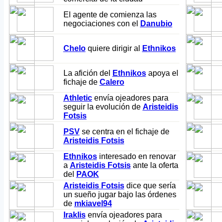
El agente de
comienza las
negociaciones con el
Danubio
Chelo
quiere dirigir al
Ethnikos
La afición del
Ethnikos
apoya el
fichaje de
Calero
Athletic
envía ojeadores para
seguir la evolución de
Aristeidis
Fotsis
PSV
se centra en el fichaje de
Aristeidis Fotsis
Ethnikos
interesado en renovar
a
Aristeidis Fotsis
ante la oferta
del
PAOK
Aristeidis Fotsis
dice que sería
un sueño jugar bajo las órdenes
de
mkiavel94
Iraklis
envía ojeadores para