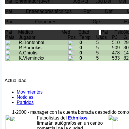
Pai
Entrenador juvenil
Jug Atq
Jug Def
Mej
Pai
Entrenadores técnicos
Por
Def
Pai
Ojeadores
Oje
E
Pai
Médico
Med
Edad
Pai
Psicól
País
Jugador
Pos
Temp
Usos
PJ
G
R.Bontenbal
0
5
510
29
R.Borbokis
0
5
509
30
A.Chiotis
0
5
478
14
K.Vleminckx
0
5
533
82
Actualidad
Movimientos
Noticias
Partidos
1-2000 - manager con la cuenta borrada despedido com
Futbolistas del
Ethnikos
firmarán autógrafos en un centro
comercial de la ciudad