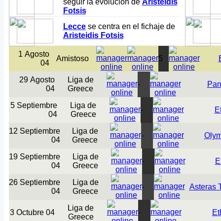
seguir la evolución de
Aristeidis
Fotsis
Lecce
se centra en el fichaje de
Aristeidis Fotsis
1 Agosto
Amistoso
5
04
29 Agosto
Liga de
-
Pan
04
Greece
5 Septiembre
Liga de
-
E
04
Greece
12 Septiembre
Liga de
-
Olym
04
Greece
19 Septiembre
Liga de
-
E
04
Greece
26 Septiembre
Liga de
-
Asteras T
04
Greece
Liga de
3 Octubre 04
-
Et
Greece