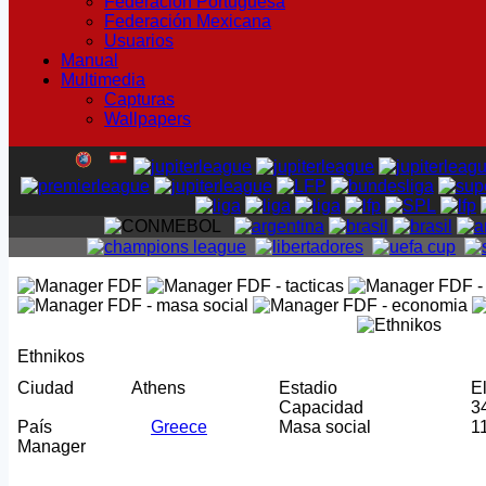
Federación Portuguesa
Federación Mexicana
Usuarios
Manual
Multimedia
Capturas
Wallpapers
Ethnikos
Ciudad
Athens
Estadio
El
Capacidad
3
País
Greece
Masa social
1
Manager