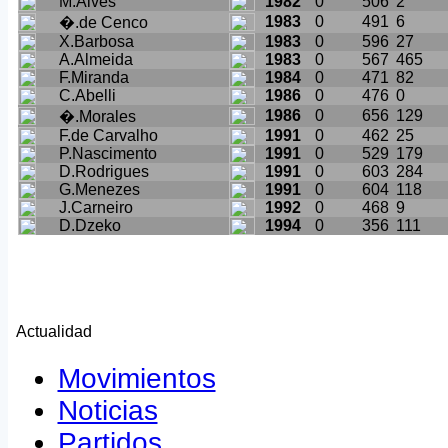
M.Alves
1982
0
506
2
1983
0
491
6
�.de Cenco
X.Barbosa
1983
0
596
27
A.Almeida
1983
0
567
465
F.Miranda
1984
0
471
82
C.Abelli
1986
0
476
0
1986
0
656
129
�.Morales
F.de Carvalho
1991
0
462
25
P.Nascimento
1991
0
529
179
D.Rodrigues
1991
0
603
284
G.Menezes
1991
0
604
118
J.Carneiro
1992
0
468
9
D.Dzeko
1994
0
356
111
Actualidad
Movimientos
Noticias
Partidos