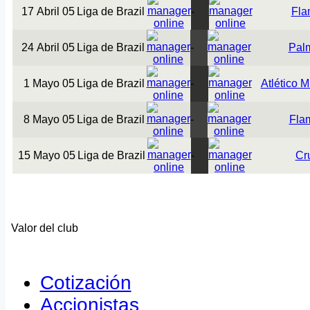
17 Abril 05
Liga de Brazil
-
Fla
24 Abril 05
Liga de Brazil
-
Pal
1 Mayo 05
Liga de Brazil
-
Atlético M
8 Mayo 05
Liga de Brazil
-
Fla
15 Mayo 05
Liga de Brazil
-
Cr
Valor del club
Cotización
Accionistas