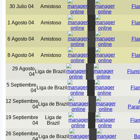
30 Julio 04
Amistoso
-
Fla
1 Agosto 04
Amistoso
-
Fla
6 Agosto 04
Amistoso
-
Fla
8 Agosto 04
Amistoso
-
Fla
29 Agosto
Liga de Brazil
-
Flum
04
5 Septiembre
Liga de Brazil
-
Fla
04
12 Septiembre
Liga de Brazil
-
04
Para
19 Septiembre
Liga de
-
Fla
04
Brazil
26 Septiembre
Liga de Brazil
-
Bo
04