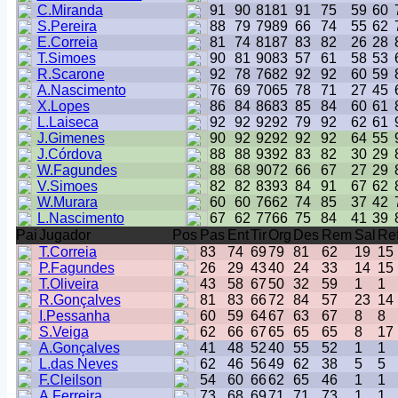
C.Miranda
91
90
81
81
91
75
59
60
S.Pereira
88
79
79
89
66
74
55
62
E.Correia
81
74
81
87
83
82
26
28
T.Simoes
90
81
90
83
57
61
58
53
R.Scarone
92
78
76
82
92
92
60
59
A.Nascimento
76
69
70
65
78
71
27
45
X.Lopes
86
84
86
83
85
84
60
61
L.Laiseca
92
92
92
92
79
92
62
61
J.Gimenes
90
92
92
92
92
92
64
55
J.Córdova
88
88
93
92
83
82
30
29
W.Fagundes
88
68
90
72
66
67
27
29
V.Simoes
82
82
83
93
84
91
67
62
W.Murara
60
60
76
62
74
85
37
42
L.Nascimento
67
62
77
66
75
84
41
39
Pai
Jugador
Pos
Pas
Ent
Tir
Org
Des
Rem
Sal
Re
T.Correia
83
74
69
79
81
62
19
15
P.Fagundes
26
29
43
40
24
33
14
15
T.Oliveira
43
58
67
50
32
59
1
1
R.Gonçalves
81
83
66
72
84
57
23
14
I.Pessanha
60
59
64
67
63
67
8
8
S.Veiga
62
66
67
65
65
65
8
17
A.Gonçalves
41
48
52
40
55
52
1
1
L.das Neves
62
46
56
49
62
38
5
5
F.Cleilson
54
60
66
62
65
46
1
1
A.Ferreira
73
68
69
71
71
73
1
1