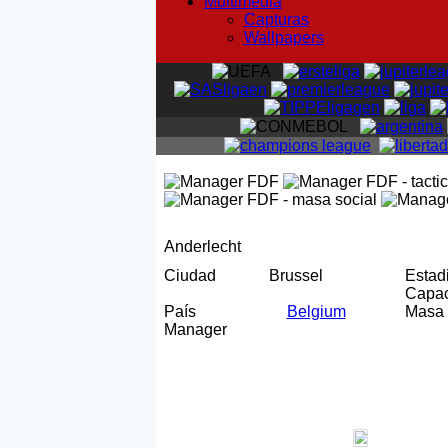
Multimedia
Capturas
Wallpapers
Anderlecht
Ciudad
Brussel
Esta
Capa
País
Belgium
Masa 
Manager