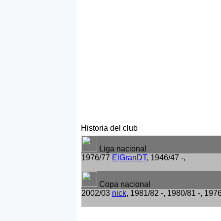
Historia del club
Liga nacional
1976/77
ElGranDT
, 1946/47 -,
Copa nacional
2002/03
nick
, 1981/82 -, 1980/81 -, 197