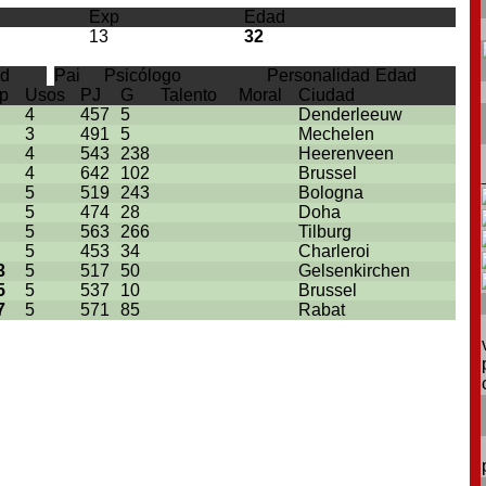
Exp
Edad
13
32
d
Pai
Psicólogo
Personalidad
Edad
p
Usos
PJ
G
Talento
Moral
Ciudad
4
457
5
Denderleeuw
3
491
5
Mechelen
4
543
238
Heerenveen
4
642
102
Brussel
5
519
243
Bologna
5
474
28
Doha
5
563
266
Tilburg
5
453
34
Charleroi
3
5
517
50
Gelsenkirchen
5
5
537
10
Brussel
7
5
571
85
Rabat