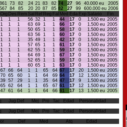
8
61
73
82
24
21
83
82
74
27
96
40.000 eu
2005
5
67
84
85
20
20
87
85
82
27
99
600.000 eu
2006
Org
Des
Rem
Sal
Ref
Reg
Fal
Med
Eda
Exp
Salario
Fin
1
1
1
56
32
1
1
44
17
0
1.500 eu
2005
1
1
1
63
69
1
1
66
17
0
1.500 eu
2005
1
1
1
50
65
1
1
58
17
0
1.500 eu
2005
1
1
1
63
56
1
1
60
17
0
1.500 eu
2005
1
1
1
35
49
1
1
42
17
0
1.500 eu
2005
1
1
1
57
65
1
1
61
17
0
1.500 eu
2005
1
1
1
62
55
1
1
59
17
0
1.500 eu
2005
1
1
1
64
69
1
1
67
17
0
1.500 eu
2005
1
1
1
52
65
1
1
59
17
0
1.500 eu
2005
1
1
1
60
65
1
1
63
17
0
1.500 eu
2005
67
66
64
1
1
65
64
67
17
20
1.500 eu
2005
70
65
60
1
1
64
69
64
17
12
1.500 eu
2005
39
57
29
1
1
35
64
47
17
9
1.500 eu
2005
65
62
64
1
1
65
67
61
17
12
1.500 eu
2005
47
61
64
1
1
64
66
61
17
13
1.500 eu
2005
q
Jug Def
Mej
Pro
Tac
Edad
Personalidad
q
Jug Def
Mej
Pro
Tac
Edad
Personalidad
or
Def
Med
Atq
Edad