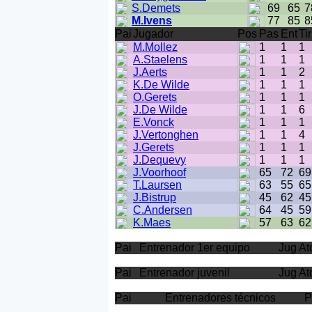
S.Demets
69
65
7
M.Ivens
77
85
8
Pai
Jugador
Pos
Pas
Ent
Tir
M.Mollez
1
1
1
A.Staelens
1
1
1
J.Aerts
1
1
2
K.De Wilde
1
1
1
O.Gerets
1
1
1
J.De Wilde
1
1
6
E.Vonck
1
1
1
J.Vertonghen
1
1
4
J.Gerets
1
1
1
J.Dequevy
1
1
1
J.Voorhoof
65
72
69
T.Laursen
63
55
65
J.Bistrup
45
62
45
C.Andersen
64
45
59
K.Maes
57
63
62
Pai
Entrenador 1er equipo
Jug At
Pai
Entrenador juvenil
Jug At
Pai
Entrenadores técnicos
P