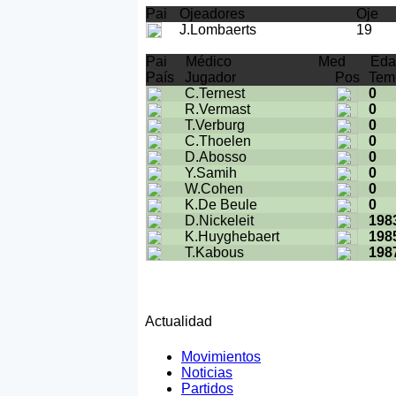
Pai
Ojeadores
Oje
J.Lombaerts
19
Pai
Médico
Med
Eda
País
Jugador
Pos
Tem
C.Ternest
0
R.Vermast
0
T.Verburg
0
C.Thoelen
0
D.Abosso
0
Y.Samih
0
W.Cohen
0
K.De Beule
0
D.Nickeleit
198
K.Huyghebaert
198
T.Kabous
198
Actualidad
Movimientos
Noticias
Partidos