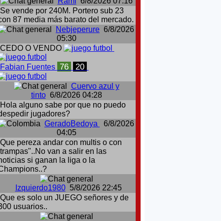
Rami
6/8/2026 07:16
Se vende por 240M. Portero sub 23
con 87 media más barato del mercado.
Nebjeperure
6/8/2026
05:30
CEDO O VENDO
76
20
Fabian Fuentes
Cuervo azul y
tinto
6/8/2026 04:28
Hola alguno sabe por que no puedo
despedir jugadores?
GeradoBedoya
6/8/2026
04:05
Que pereza andar con multis o con
:trampas"..No van a salir en las
noticias si ganan la liga o la
Champions..?
Izquierdo1980
5/8/2026 22:45
Que es solo un JUEGO señores y de
300 usuarios..