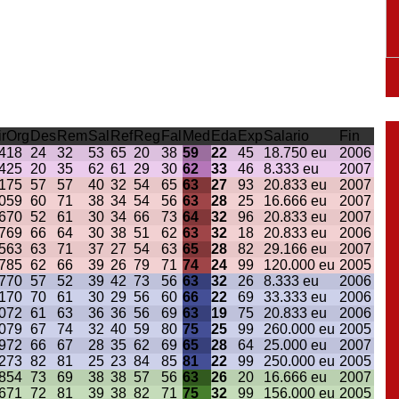
ir
Org
Des
Rem
Sal
Ref
Reg
Fal
Med
Eda
Exp
Salario
Fin
4
18
24
32
53
65
20
38
59
22
45
18.750 eu
2006
4
25
20
35
62
61
29
30
62
33
46
8.333 eu
2007
1
75
57
57
40
32
54
65
63
27
93
20.833 eu
2007
0
59
60
71
38
34
54
56
63
28
25
16.666 eu
2007
6
70
52
61
30
34
66
73
64
32
96
20.833 eu
2007
7
69
66
64
30
38
51
62
63
32
18
20.833 eu
2006
5
63
63
71
37
27
54
63
65
28
82
29.166 eu
2007
7
85
62
66
39
26
79
71
74
24
99
120.000 eu
2005
7
70
57
52
39
42
73
56
63
32
26
8.333 eu
2006
1
70
70
61
30
29
56
60
66
22
69
33.333 eu
2006
0
72
61
63
36
36
56
69
63
19
75
20.833 eu
2006
0
79
67
74
32
40
59
80
75
25
99
260.000 eu
2005
9
72
66
67
28
35
62
69
65
28
64
25.000 eu
2007
2
73
82
81
25
23
84
85
81
22
99
250.000 eu
2005
8
54
73
69
38
38
57
56
63
26
20
16.666 eu
2007
6
71
72
81
39
38
82
71
75
32
99
156.000 eu
2005