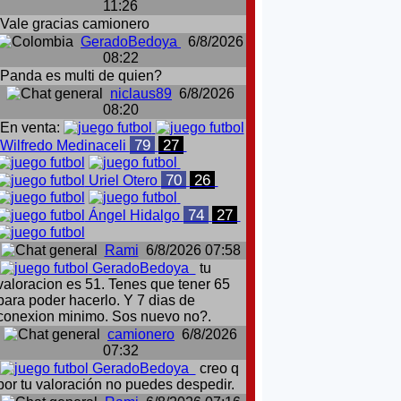
11:26
Vale gracias camionero
GeradoBedoya
6/8/2026
08:22
Panda es multi de quien?
niclaus89
6/8/2026
08:20
En venta:
79
27
Wilfredo Medinaceli
70
26
Uriel Otero
74
27
Ángel Hidalgo
Rami
6/8/2026 07:58
GeradoBedoya
tu
valoracion es 51. Tenes que tener 65
para poder hacerlo. Y 7 dias de
conexion minimo. Sos nuevo no?.
camionero
6/8/2026
07:32
GeradoBedoya
creo q
por tu valoración no puedes despedir.