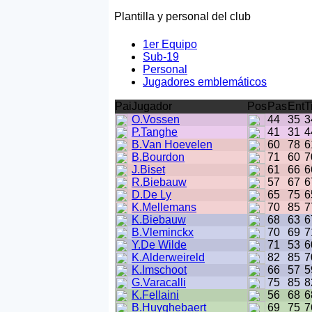
Plantilla y personal del club
1er Equipo
Sub-19
Personal
Jugadores emblemáticos
Pai
Jugador
Pos
Pas
Ent
T
O.Vossen
44
35
3
P.Tanghe
41
31
4
B.Van Hoevelen
60
78
6
B.Bourdon
71
60
7
J.Biset
61
66
6
R.Biebauw
57
67
6
D.De Ly
65
75
6
K.Mellemans
70
85
7
K.Biebauw
68
63
6
B.Vleminckx
70
69
7
Y.De Wilde
71
53
6
K.Alderweireld
82
85
7
K.Imschoot
66
57
5
G.Varacalli
75
85
8
K.Fellaini
56
68
6
B.Huyghebaert
69
75
7