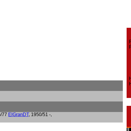
F
Fe
H
H
6/77
ElGranDT
, 1950/51 -,