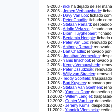
9-2003 -
nick
ha dejado de ser manag
8-2003 -
Jeroen Verbauwhede
: fich
7-2003 -
Davy Van Loo
: fichado com
7-2003 -
Peter Chadlis
: fichado como
7-2003 -
Stefaan Renard
: despedido
7-2003 -
Adolfo Velazco
: fichado co
7-2003 -
Bjorn Huyghebaert
: fichad
7-2003 -
Benjamin Hempte
: fichado
6-2003 -
Peter Van Loo
: renovado po
6-2003 -
Anthony Renard
: renovado 
4-2003 -
Bart Chadlis
: renovado por 
4-2003 -
Jonathan Vermeulen
: desp
2-2003 -
Yanis Imschoot
: renovado p
2-2003 -
Kenny Verbauwhede
: reno
2-2003 -
Péter Dzsudzsák
: renovado
2-2003 -
Willy van Straelen
: renovad
1-2003 -
Teddy Scolfield
: traspasado
1-2003 -
Bart Kuypers
: renovado por
1-2003 -
Stefaan Van Goethem
: ren
12-2002 -
Yannick Dom
: despedido 
12-2002 -
Willem Lenglet
: traspasad
12-2002 -
Gunter Van Loo
: despedid
12-2002 -
Jeremy Kums
: despedido 
11-2002 -
Yannick Vleminckx
: cedid