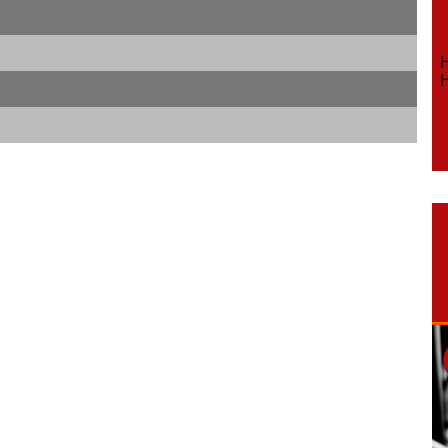
Ho
Ho