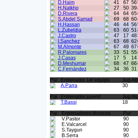
D.Haim
41
67
56
H.Natkho
27
50
39
D.Rivera
64
64
65
S.Abdel Samad
69
68
60
H.Hassan
46
44
56
L.Zubeldia
63
60
51
J.Castro
47
17
48
I.Sanchez
63
68
62
M.Almonte
67
49
67
R.Palomares
33
51
55
J.Casas
17
5
14
D.Meshumar
68
47
66
C.Fernández
34
36
31
Pai
Entrenador 1er equipo
Jug At
A.Parra
30
Pai
Entrenador juvenil
Jug At
T.Bassi
18
Pai
Entrenadores técnicos
Por
V.Pastor
90
E.Valcarcel
90
S.Taygun
90
B.Serra
90