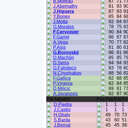
B.Moreau
67
71
7
J.Abernathy
81
93
9
J.Higuera
87
93
9
Y.Bonev
65
84
6
J.Motta
92
84
8
G.Morales
78
75
8
F.Cervoisier
90
84
9
F.Garret
86
87
8
A.Vega
70
77
8
P.Asis
81
80
6
G.Borovskij
86
81
8
D.Machón
85
85
7
D.Serra
94
94
9
G.Falistoco
83
78
6
N.Chystyakov
88
56
8
F.Gallice
82
68
8
P.Virginia
82
84
8
D.Milicic
69
61
7
A.Jovanovic
82
87
9
Pai
Jugador
Pos
Pas
Ent
Tir
D.Piedra
1
1
1
J.Castro
1
1
1
H.Ghaly
49
70
73
S.Barda
43
60
51
J.Bernal
45
45
38