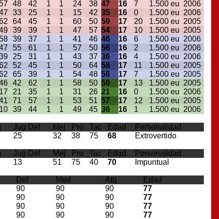
57
48
42
1
1
24
38
47
16
7
1.500 eu
2006
47
33
25
1
1
15
42
35
16
0
1.500 eu
2006
62
64
45
1
1
60
50
59
17
20
1.500 eu
2005
49
39
39
1
1
47
57
54
17
10
1.500 eu
2005
58
39
37
1
1
41
46
46
16
6
1.500 eu
2006
47
55
61
1
1
57
50
56
16
2
1.500 eu
2006
39
25
31
1
1
43
37
36
16
4
1.500 eu
2006
62
52
45
1
1
50
64
58
17
11
1.500 eu
2005
62
65
39
1
1
54
48
56
17
7
1.500 eu
2005
46
42
62
1
1
58
50
50
17
13
1.500 eu
2005
17
21
35
1
1
31
26
21
16
0
1.500 eu
2006
41
71
57
1
1
53
51
57
17
12
1.500 eu
2005
10
39
44
1
1
49
45
36
16
1
1.500 eu
2006
q
Jug Def
Mej
Pro
Tac
Edad
Personalidad
25
32
38
75
68
Extrovertido
q
Jug Def
Mej
Pro
Tac
Edad
Personalidad
13
51
75
40
70
Impuntual
Def
Med
Atq
Edad
90
90
90
77
90
90
90
77
90
90
90
77
90
90
90
77