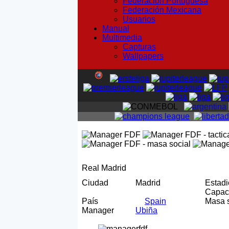
Federación Portuguesa
Federación Mexicana
Usuarios
Manual
Multimedia
Capturas
Wallpapers
Real Madrid
Ciudad
Madrid
Estad
Capa
País
Spain
Masa 
Manager
Ubiña