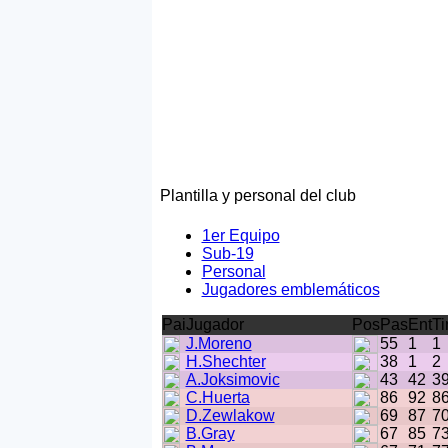
Plantilla y personal del club
1er Equipo
Sub-19
Personal
Jugadores emblemáticos
Pai
Jugador
Pos
Pas
Ent
Ti
J.Moreno
55
1
1
H.Shechter
38
1
2
A.Joksimovic
43
42
3
C.Huerta
86
92
8
D.Zewlakow
69
87
7
B.Gray
67
85
7