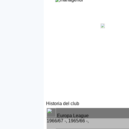
Historia del club
Europa League
1966/67 -, 1965/66 -,