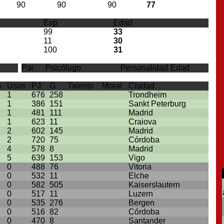
90
90
90
77
Exp
Edad
99
33
11
30
100
31
Pai
Psicólogo
Personalidad
Edad
p
Usos
PJ
G
Talento
Moral
Ciudad
1
676
258
Trondheim
1
386
151
Sankt Peterburg
1
481
111
Madrid
1
623
11
Craiova
2
602
145
Madrid
2
720
75
Córdoba
4
578
8
Madrid
5
639
153
Vigo
0
488
76
Vitoria
0
532
11
Elche
0
582
505
Kaiserslautern
0
517
11
Luzern
0
535
276
Bergen
0
516
82
Córdoba
0
470
8
Santander