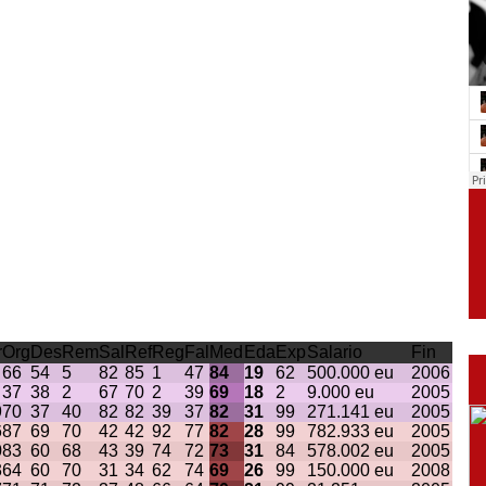
r
Org
Des
Rem
Sal
Ref
Reg
Fal
Med
Eda
Exp
Salario
Fin
66
54
5
82
85
1
47
84
19
62
500.000 eu
2006
37
38
2
67
70
2
39
69
18
2
9.000 eu
2005
9
70
37
40
82
82
39
37
82
31
99
271.141 eu
2005
6
87
69
70
42
42
92
77
82
28
99
782.933 eu
2005
0
83
60
68
43
39
74
72
73
31
84
578.002 eu
2005
3
64
60
70
31
34
62
74
69
26
99
150.000 eu
2008