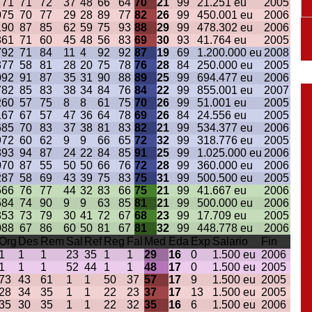
7
71
71
72
37
48
66
64
70
21
99
21.251 eu
2005
0
75
70
77
29
28
89
77
82
26
99
450.001 eu
2006
1
90
87
85
62
59
75
93
88
29
99
478.302 eu
2006
8
61
71
60
45
48
56
83
69
30
93
41.764 eu
2005
7
92
71
84
11
4
92
92
87
19
69
1.200.000 eu
2008
3
77
58
81
28
20
75
78
76
28
84
250.000 eu
2005
0
92
91
87
35
31
90
88
89
25
99
694.477 eu
2006
7
82
85
83
38
34
84
76
84
22
99
855.001 eu
2007
2
60
57
75
8
8
61
75
70
26
99
51.001 eu
2005
1
67
67
57
47
36
64
78
69
26
84
24.556 eu
2005
6
85
70
83
37
38
81
83
82
21
99
534.377 eu
2006
9
72
60
62
9
9
66
65
72
32
99
318.776 eu
2005
3
93
94
87
24
22
84
85
91
25
99
1.025.000 eu
2006
0
70
87
55
50
50
66
76
72
28
99
360.000 eu
2006
2
87
58
69
43
39
75
83
75
31
99
500.500 eu
2005
5
66
76
77
44
32
83
66
75
21
99
41.667 eu
2006
5
84
74
90
9
9
63
85
81
21
99
500.000 eu
2006
3
53
73
79
30
41
72
67
68
23
99
17.709 eu
2005
0
88
67
86
60
50
81
67
81
32
99
448.778 eu
2006
Org
Des
Rem
Sal
Ref
Reg
Fal
Med
Eda
Exp
Salario
Fin
1
1
1
23
35
1
1
29
16
0
1.500 eu
2006
1
1
1
52
44
1
1
48
17
0
1.500 eu
2005
73
43
61
1
1
50
37
57
17
9
1.500 eu
2005
28
34
35
1
1
22
23
37
17
13
1.500 eu
2005
35
30
35
1
1
22
32
35
16
6
1.500 eu
2006