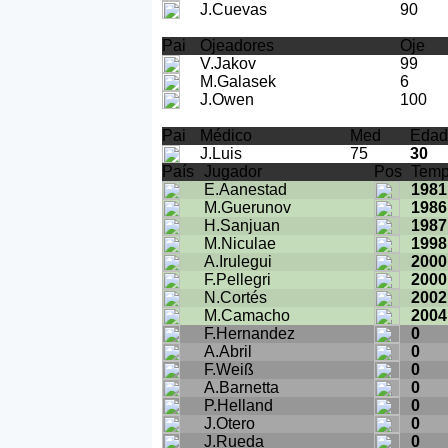
J.Cuevas
90
Pai
Ojeadores
Oje
V.Jakov
99
M.Galasek
6
J.Owen
100
Pai
Médico
Med
Edad
J.Luis
75
30
País
Jugador
Pos
Tem
E.Aanestad
1981
M.Guerunov
1986
H.Sanjuan
1987
M.Niculae
1998
A.Irulegui
2000
F.Pellegri
2000
N.Cortés
2002
M.Camacho
2004
F.Hernandez
0
A.Abril
0
F.Weiß
0
A.Barnetta
0
P.Helland
0
J.Otero
0
J.Rueda
0