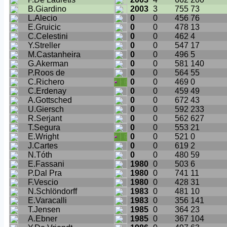
B.Giardino
2003
3
755
73
L.Alecio
0
0
456
76
E.Gruicic
0
0
478
13
C.Celestini
0
0
462
4
Y.Streller
0
0
547
17
M.Castanheira
0
0
496
5
G.Akerman
0
0
581
140
P.Roos de
0
0
564
55
C.Richero
0
0
469
0
C.Erdenay
0
0
459
49
A.Gottsched
0
0
672
43
U.Giersch
0
0
592
233
R.Serjant
0
0
562
627
T.Segura
0
0
553
21
E.Wright
0
0
521
0
J.Cartes
0
0
619
2
N.Tóth
0
0
480
59
E.Fassani
1980
0
503
6
P.Dal Pra
1980
0
741
11
F.Vescio
1980
0
428
31
N.Schlöndorff
1983
0
481
10
E.Varacalli
1983
0
356
141
T.Jensen
1985
0
364
23
A.Ebner
1985
0
367
104