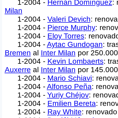
1-2004 -
Hernán Domínguez
:
Milan
1-2004 -
Valeri Devich
: renova
1-2004 -
Pierce Murphy
: reno
1-2004 -
Eloy Torres
: renovad
1-2004 -
Aytac Gundogan
: tr
Bremen
al
Inter Milan
por 250.000
1-2004 -
Kevin Lombaerts
: tr
Auxerre
al
Inter Milan
por 145.000
1-2004 -
Mario Schiavi
: renov
1-2004 -
Alfonso Peña
: renov
1-2004 -
Yuriy Chéjov
: renova
1-2004 -
Emilien Bereta
: reno
1-2004 -
Ray White
: renovado