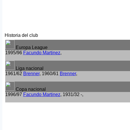
Historia del club
Europa League
1995/96
Facundo Martinez
,
Liga nacional
1961/62
Brenner
, 1960/61
Brenner
,
Copa nacional
1996/97
Facundo Martinez
, 1931/32 -,