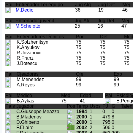
Pai
Entrenador 1er equipo
Jug Atq
Jug Def
Mej
M.Dedic
36
19
46
Pai
Entrenador juvenil
Jug Atq
Jug Def
Mej
M.Schelotto
25
16
47
Pai
Entrenadores técnicos
Por
Def
Me
K.Solzhenitsyn
75
75
75
K.Anyukov
75
75
75
R.Jovanovic
75
75
75
R.Franz
75
75
75
J.Botescu
75
75
75
Pai
Ojeadores
Oje
Exp
M.Menendez
99
99
A.Reyes
99
99
Pai
Médico
Med
Edad
Pai
Psicólo
B.Aykas
75
41
E.Peng
País
Jugador
Pos
Temp
Usos
PJ
G
Talen
C.Giuseppe Meazza
1984
1
0
0
B.Mladenov
2000
1
479
8
D.Ghiberto
2000
1
795
0
F.Ellaire
2002
2
506
0
F.De Lauretis
2003
4
662
200