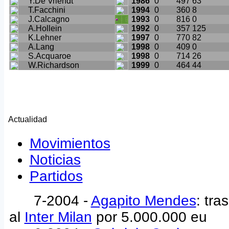
Y.De Vriendt
1986
0
497
63
T.Facchini
1994
0
360
8
J.Calcagno
1993
0
816
0
A.Hollein
1992
0
357
125
K.Lehner
1997
0
770
82
A.Lang
1998
0
409
0
S.Acquaroe
1998
0
714
26
W.Richardson
1999
0
464
44
Actualidad
Movimientos
Noticias
Partidos
7-2004 -
Agapito Mendes
: tr
al
Inter Milan
por 5.000.000 eu