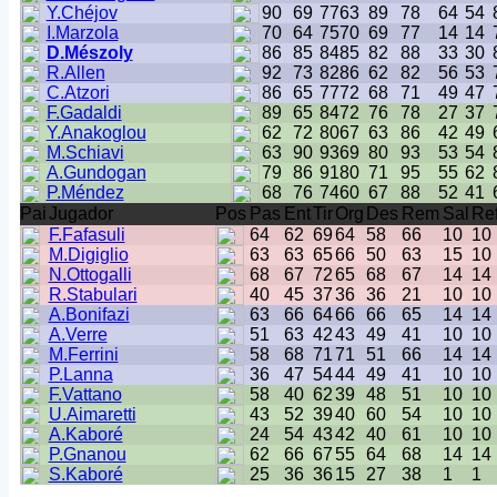
Y.Chéjov
90
69
77
63
89
78
64
54
I.Marzola
70
64
75
70
69
77
14
14
D.Mészoly
86
85
84
85
82
88
33
30
R.Allen
92
73
82
86
62
82
56
53
C.Atzori
86
65
77
72
68
71
49
47
F.Gadaldi
89
65
84
72
76
78
27
37
Y.Anakoglou
62
72
80
67
63
86
42
49
M.Schiavi
63
90
93
69
80
93
53
54
A.Gundogan
79
86
91
80
71
95
55
62
P.Méndez
68
76
74
60
67
88
52
41
Pai
Jugador
Pos
Pas
Ent
Tir
Org
Des
Rem
Sal
Re
F.Fafasuli
64
62
69
64
58
66
10
10
M.Digiglio
63
63
65
66
50
63
15
10
N.Ottogalli
68
67
72
65
68
67
14
14
R.Stabulari
40
45
37
36
36
21
10
10
A.Bonifazi
63
66
64
66
66
65
14
14
A.Verre
51
63
42
43
49
41
10
10
M.Ferrini
58
68
71
71
51
66
14
14
P.Lanna
36
47
54
44
49
41
10
10
F.Vattano
58
40
62
39
48
51
10
10
U.Aimaretti
43
52
39
40
60
54
10
10
A.Kaboré
24
54
43
42
40
61
10
10
P.Gnanou
62
66
67
55
64
68
14
14
S.Kaboré
25
36
36
15
27
38
1
1