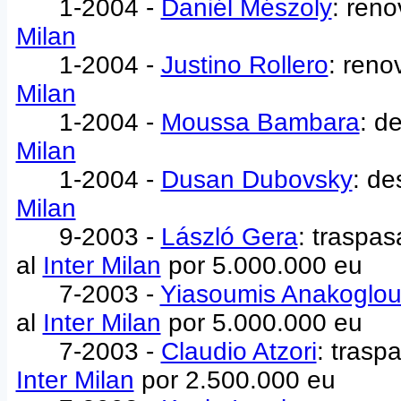
1-2004 -
Daniél Mészoly
: ren
Milan
1-2004 -
Justino Rollero
: reno
Milan
1-2004 -
Moussa Bambara
: d
Milan
1-2004 -
Dusan Dubovsky
: de
Milan
9-2003 -
László Gera
: traspa
al
Inter Milan
por 5.000.000 eu
7-2003 -
Yiasoumis Anakoglo
al
Inter Milan
por 5.000.000 eu
7-2003 -
Claudio Atzori
: trasp
Inter Milan
por 2.500.000 eu