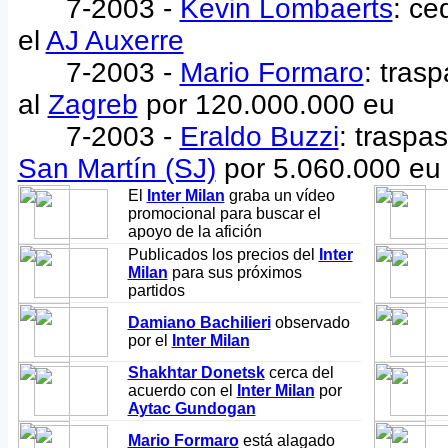
7-2003 -
Kevin Lombaerts
: ce
el
AJ Auxerre
7-2003 -
Mario Formaro
: tras
al
Zagreb
por 120.000.000 eu
7-2003 -
Eraldo Buzzi
: traspa
San Martín (SJ)
por 5.060.000 eu
El
Inter Milan
graba un vídeo
promocional para buscar el
apoyo de la afición
Publicados los precios del
Inter
Milan
para sus próximos
partidos
Damiano Bachilieri
observado
por el
Inter Milan
Shakhtar Donetsk
cerca del
acuerdo con el
Inter Milan
por
Aytac Gundogan
Mario Formaro
está alagado