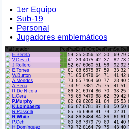
1er Equipo
Sub-19
Personal
Jugadores emblemáticos
Pai
Jugador
Pos
Pas
Ent
Tir
Org
Des
Rem
Sal
Ref
E.Bereta
59
35
30
56
52
30
69
79
V.Devich
41
39
40
75
42
37
82
78
J.Rollero
52
67
60
60
51
56
92
92
E.Torres
81
88
65
75
87
59
33
32
W.Burton
71
85
84
78
64
71
41
42
A.Mendes
73
85
74
64
60
77
28
40
A.Peña
74
91
73
81
75
75
41
51
R.De Nicola
86
81
69
74
86
70
38
25
L.Gera
75
85
74
79
68
62
39
42
P.Murphy
82
89
82
85
91
84
65
53
K.Lombaerts
86
87
87
81
87
88
50
50
R.Passelli
85
76
69
68
81
79
32
31
R.White
84
86
84
84
84
86
61
61
P.Ceh
80
88
78
79
79
89
41
40
H.Domínguez
79
72
81
64
79
75
43
40