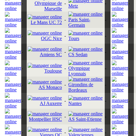
-
Olympique de
-
-
-
Metz
Marseille
-
-
Paris Saint-
-
-
Le Mans UC 72
Germain
-
-
-
-
OGC Nice
Tours
-
-
-
-
Amiens SC
CS Sedan
-
-
Olympique
-
-
Toulouse
Lyonnais
-
-
Girondins de
-
-
AS Monaco
Bordeaux
-
-
-
-
AJ Auxerre
Nantes
-
-
-
-
Montpellier HSC
AS Saint-Etienne
-
-
-
-
Vannes OC
Valenciennes