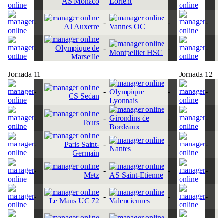
AS Monaco
Lorient
-
-
-
-
AJ Auxerre
Vannes OC
-
Olympique de
-
-
-
Montpellier HSC
Marseille
Jornada 11
Jornada 12
-
-
Olympique
-
-
CS Sedan
Lyonnais
-
-
Girondins de
-
-
Tours
Bordeaux
-
Paris Saint-
-
-
-
Nantes
Germain
-
-
-
-
Metz
AS Saint-Etienne
-
-
-
-
Le Mans UC 72
Valenciennes