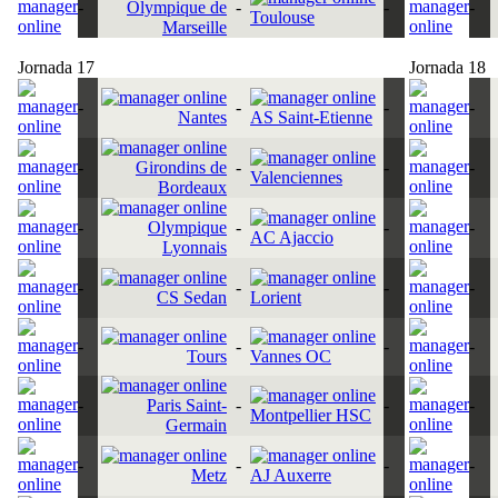
-
Olympique de
-
-
-
Toulouse
Marseille
Jornada 17
Jornada 18
-
-
-
-
Nantes
AS Saint-Etienne
-
Girondins de
-
-
-
Valenciennes
Bordeaux
-
Olympique
-
-
-
AC Ajaccio
Lyonnais
-
-
-
-
CS Sedan
Lorient
-
-
-
-
Tours
Vannes OC
-
Paris Saint-
-
-
-
Montpellier HSC
Germain
-
-
-
-
Metz
AJ Auxerre