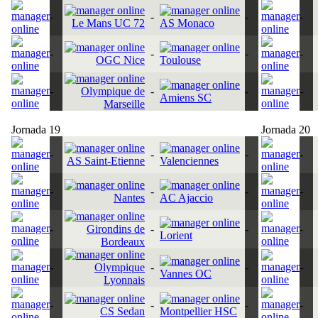
-
-
-
-
Le Mans UC 72
AS Monaco
-
-
-
-
OGC Nice
Toulouse
-
Olympique de
-
-
-
Amiens SC
Marseille
Jornada 19
Jornada 20
-
-
-
-
AS Saint-Etienne
Valenciennes
-
-
-
-
Nantes
AC Ajaccio
-
Girondins de
-
-
-
Lorient
Bordeaux
-
Olympique
-
-
-
Vannes OC
Lyonnais
-
-
-
-
CS Sedan
Montpellier HSC