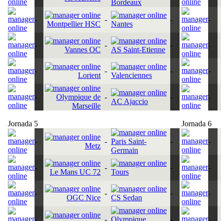
Bordeaux
-
-
-
-
Montpellier HSC
Nantes
-
-
-
-
Vannes OC
AS Saint-Etienne
-
-
-
-
Lorient
Valenciennes
-
Olympique de
-
-
-
AC Ajaccio
Marseille
Jornada 5
Jornada 6
-
-
Paris Saint-
-
-
Metz
Germain
-
-
-
-
Le Mans UC 72
Tours
-
-
-
-
OGC Nice
CS Sedan
-
-
Olympique
-
-