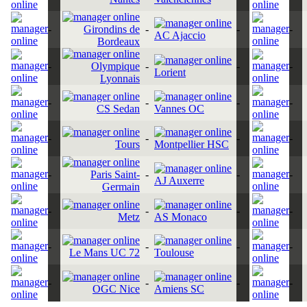
-
Girondins de
-
-
-
AC Ajaccio
Bordeaux
-
Olympique
-
-
-
Lorient
Lyonnais
-
-
-
-
CS Sedan
Vannes OC
-
-
-
-
Tours
Montpellier HSC
-
Paris Saint-
-
-
-
AJ Auxerre
Germain
-
-
-
-
Metz
AS Monaco
-
-
-
-
Le Mans UC 72
Toulouse
-
-
-
-
OGC Nice
Amiens SC