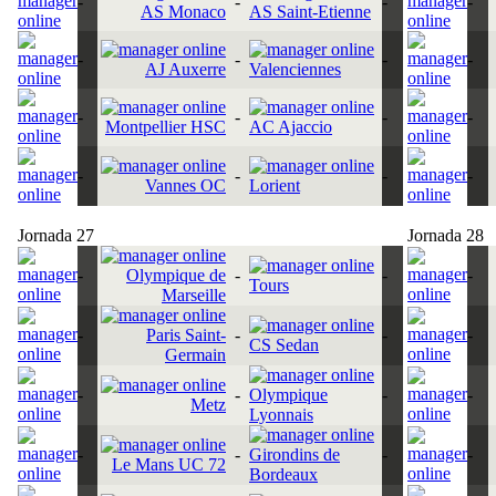
-
-
-
-
AS Monaco
AS Saint-Etienne
-
-
-
-
AJ Auxerre
Valenciennes
-
-
-
-
Montpellier HSC
AC Ajaccio
-
-
-
-
Vannes OC
Lorient
Jornada 27
Jornada 28
-
Olympique de
-
-
-
Tours
Marseille
-
Paris Saint-
-
-
-
CS Sedan
Germain
-
-
Olympique
-
-
Metz
Lyonnais
-
-
Girondins de
-
-
Le Mans UC 72
Bordeaux