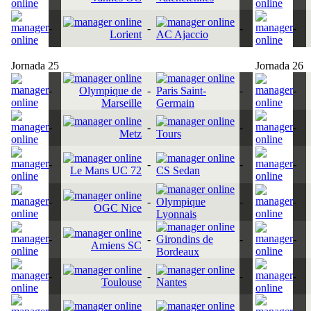
-
-
-
-
Lorient
AC Ajaccio
Jornada 25
Jornada 26
-
Olympique de
-
Paris Saint-
-
-
Marseille
Germain
-
-
-
-
Metz
Tours
-
-
-
-
Le Mans UC 72
CS Sedan
-
-
Olympique
-
-
OGC Nice
Lyonnais
-
-
Girondins de
-
-
Amiens SC
Bordeaux
-
-
-
-
Toulouse
Nantes