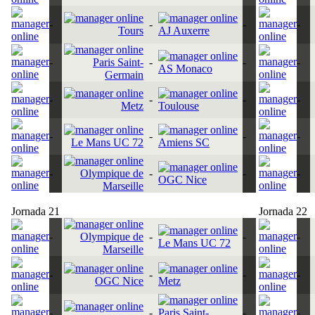
-
-
-
-
Tours
AJ Auxerre
-
Paris Saint-
-
-
-
AS Monaco
Germain
-
-
-
-
Metz
Toulouse
-
-
-
-
Le Mans UC 72
Amiens SC
-
Olympique de
-
-
-
OGC Nice
Marseille
Jornada 21
Jornada 22
-
Olympique de
-
-
-
Le Mans UC 72
Marseille
-
-
-
-
OGC Nice
Metz
-
-
Paris Saint-
-
-