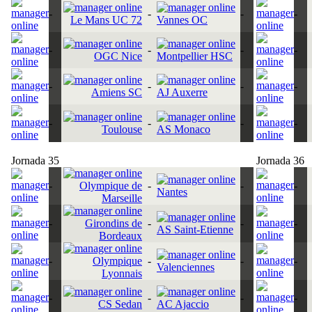
-
-
-
-
Le Mans UC 72
Vannes OC
-
-
-
-
OGC Nice
Montpellier HSC
-
-
-
-
Amiens SC
AJ Auxerre
-
-
-
-
Toulouse
AS Monaco
Jornada 35
Jornada 36
-
Olympique de
-
-
-
Nantes
Marseille
-
Girondins de
-
-
-
AS Saint-Etienne
Bordeaux
-
Olympique
-
-
-
Valenciennes
Lyonnais
-
-
-
-
CS Sedan
AC Ajaccio