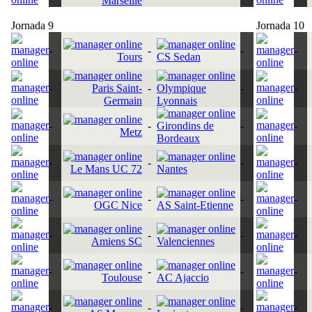
Marseille
Jornada 9
Jornada 10
-
-
-
-
Tours
CS Sedan
-
Paris Saint-
-
Olympique
-
-
Germain
Lyonnais
-
-
Girondins de
-
-
Metz
Bordeaux
-
-
-
-
Le Mans UC 72
Nantes
-
-
-
-
OGC Nice
AS Saint-Etienne
-
-
-
-
Amiens SC
Valenciennes
-
-
-
-
Toulouse
AC Ajaccio
-
-
-
-