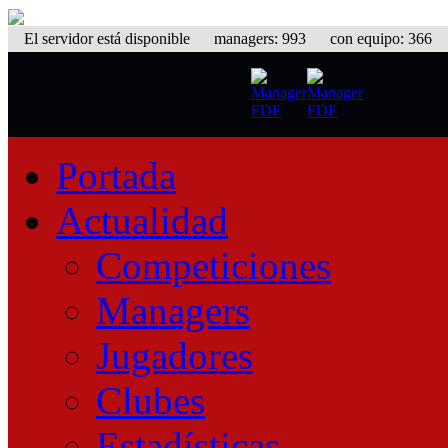
El servidor está disponible
managers: 993 con equipo: 366 eq
Portada
Actualidad
Competiciones
Managers
Jugadores
Clubes
Estadísticas