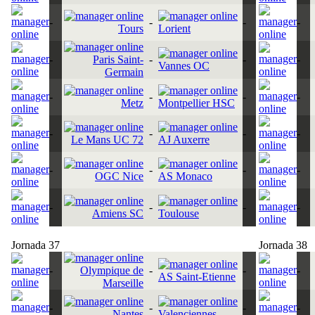
-
-
-
-
Tours
Lorient
-
Paris Saint-
-
-
-
Vannes OC
Germain
-
-
-
-
Metz
Montpellier HSC
-
-
-
-
Le Mans UC 72
AJ Auxerre
-
-
-
-
OGC Nice
AS Monaco
-
-
-
-
Amiens SC
Toulouse
Jornada 37
Jornada 38
-
Olympique de
-
-
-
AS Saint-Etienne
Marseille
-
-
-
-
Nantes
Valenciennes