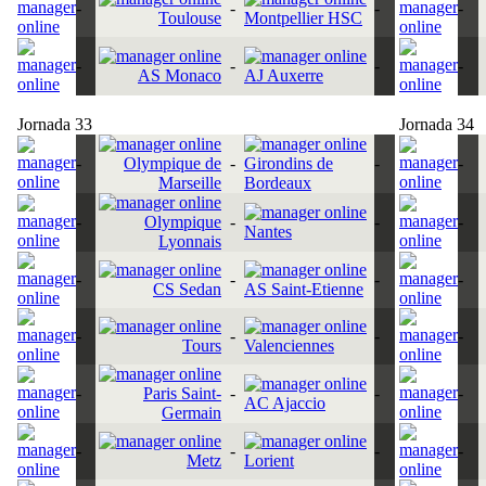
-
-
-
-
Toulouse
Montpellier HSC
-
-
-
-
AS Monaco
AJ Auxerre
Jornada 33
Jornada 34
-
Olympique de
-
Girondins de
-
-
Marseille
Bordeaux
-
Olympique
-
-
-
Nantes
Lyonnais
-
-
-
-
CS Sedan
AS Saint-Etienne
-
-
-
-
Tours
Valenciennes
-
Paris Saint-
-
-
-
AC Ajaccio
Germain
-
-
-
-
Metz
Lorient