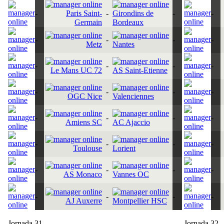
-
Paris Saint-
-
Girondins de
-
-
Germain
Bordeaux
-
-
-
-
Metz
Nantes
-
-
-
-
Le Mans UC 72
AS Saint-Etienne
-
-
-
-
OGC Nice
Valenciennes
-
-
-
-
Amiens SC
AC Ajaccio
-
-
-
-
Toulouse
Lorient
-
-
-
-
AS Monaco
Vannes OC
-
-
-
-
AJ Auxerre
Montpellier HSC
Jornada 31
Jornada 32