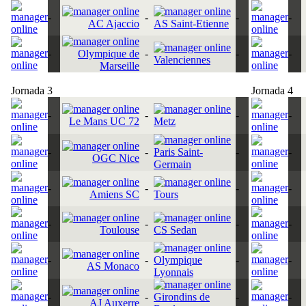
-
-
-
-
AC Ajaccio
AS Saint-Etienne
-
Olympique de
-
-
-
Valenciennes
Marseille
Jornada 3
Jornada 4
-
-
-
-
Le Mans UC 72
Metz
-
-
Paris Saint-
-
-
OGC Nice
Germain
-
-
-
-
Amiens SC
Tours
-
-
-
-
Toulouse
CS Sedan
-
-
Olympique
-
-
AS Monaco
Lyonnais
-
-
Girondins de
-
-
AJ Auxerre