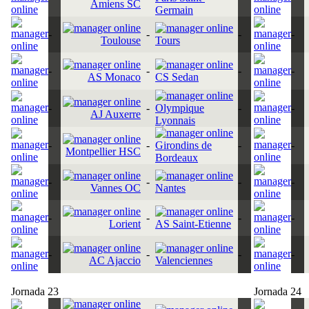
Amiens SC
Germain
-
-
-
-
Toulouse
Tours
-
-
-
-
AS Monaco
CS Sedan
-
-
Olympique
-
-
AJ Auxerre
Lyonnais
-
-
Girondins de
-
-
Montpellier HSC
Bordeaux
-
-
-
-
Vannes OC
Nantes
-
-
-
-
Lorient
AS Saint-Etienne
-
-
-
-
AC Ajaccio
Valenciennes
Jornada 23
Jornada 24