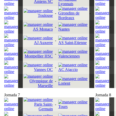
Amiens SC
Lyonnais
-
-
Girondins de
-
-
Toulouse
Bordeaux
-
-
-
-
AS Monaco
Nantes
-
-
-
-
AJ Auxerre
AS Saint-Etienne
-
-
-
-
Montpellier HSC
Valenciennes
-
-
-
-
Vannes OC
AC Ajaccio
-
Olympique de
-
-
-
Lorient
Marseille
Jornada 7
Jornada 8
-
Paris Saint-
-
-
-
Tours
Germain