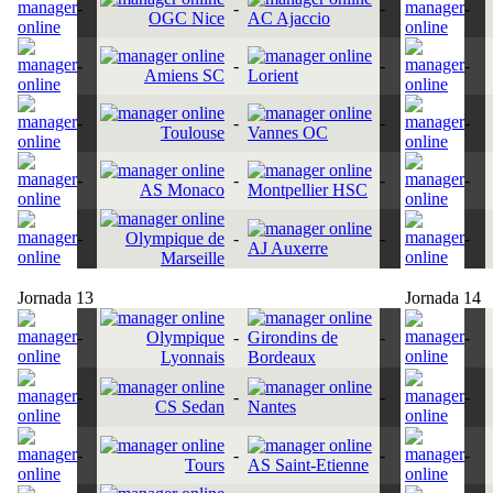
-
-
-
-
OGC Nice
AC Ajaccio
-
-
-
-
Amiens SC
Lorient
-
-
-
-
Toulouse
Vannes OC
-
-
-
-
AS Monaco
Montpellier HSC
-
Olympique de
-
-
-
AJ Auxerre
Marseille
Jornada 13
Jornada 14
-
Olympique
-
Girondins de
-
-
Lyonnais
Bordeaux
-
-
-
-
CS Sedan
Nantes
-
-
-
-
Tours
AS Saint-Etienne