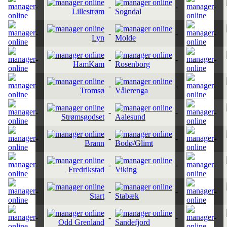
-
-
-
-
Lillestrøm
Sogndal
-
-
-
-
Lyn
Molde
-
-
-
-
HamKam
Rosenborg
-
-
-
-
Tromsø
Vålerenga
-
-
-
-
Strømsgodset
Aalesund
-
-
-
-
Brann
Bodø/Glimt
-
-
-
-
Fredrikstad
Viking
-
-
-
-
Start
Stabæk
-
-
-
-
Odd Grenland
Sandefjord