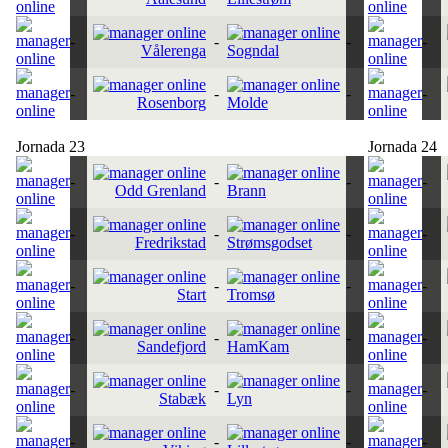
-
-
-
-
Vålerenga
Sogndal
-
-
-
-
Rosenborg
Molde
Jornada 23
Jornada 24
-
-
-
-
Odd Grenland
Brann
-
-
-
-
Fredrikstad
Strømsgodset
-
-
-
-
Start
Tromsø
-
-
-
-
Sandefjord
HamKam
-
-
-
-
Stabæk
Lyn
-
-
-
-