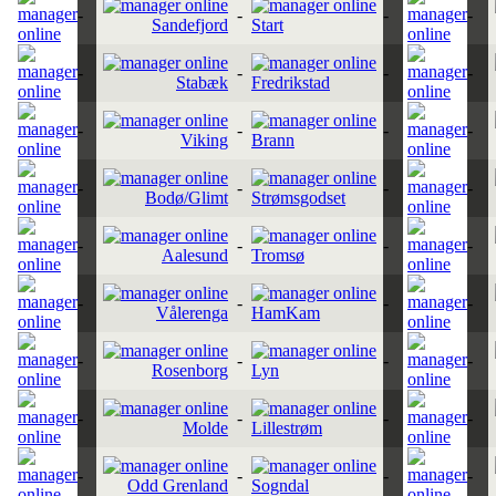
-
-
-
-
Sandefjord
Start
-
-
-
-
Stabæk
Fredrikstad
-
-
-
-
Viking
Brann
-
-
-
-
Bodø/Glimt
Strømsgodset
-
-
-
-
Aalesund
Tromsø
-
-
-
-
Vålerenga
HamKam
-
-
-
-
Rosenborg
Lyn
-
-
-
-
Molde
Lillestrøm
-
-
-
-
Odd Grenland
Sogndal