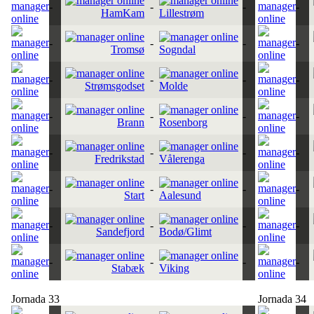
-
-
-
-
HamKam
Lillestrøm
-
-
-
-
Tromsø
Sogndal
-
-
-
-
Strømsgodset
Molde
-
-
-
-
Brann
Rosenborg
-
-
-
-
Fredrikstad
Vålerenga
-
-
-
-
Start
Aalesund
-
-
-
-
Sandefjord
Bodø/Glimt
-
-
-
-
Stabæk
Viking
Jornada 33
Jornada 34