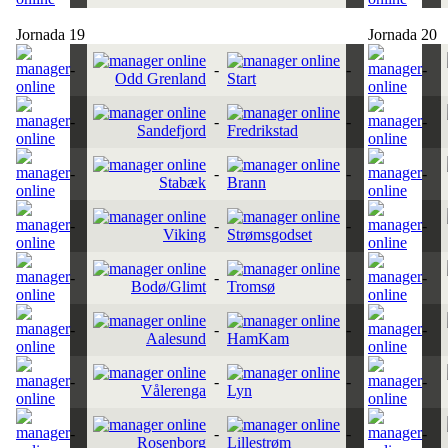
Jornada 19
Jornada 20
-
-
-
-
Odd Grenland
Start
-
-
-
-
Sandefjord
Fredrikstad
-
-
-
-
Stabæk
Brann
-
-
-
-
Viking
Strømsgodset
-
-
-
-
Bodø/Glimt
Tromsø
-
-
-
-
Aalesund
HamKam
-
-
-
-
Vålerenga
Lyn
-
-
-
-
Rosenborg
Lillestrøm