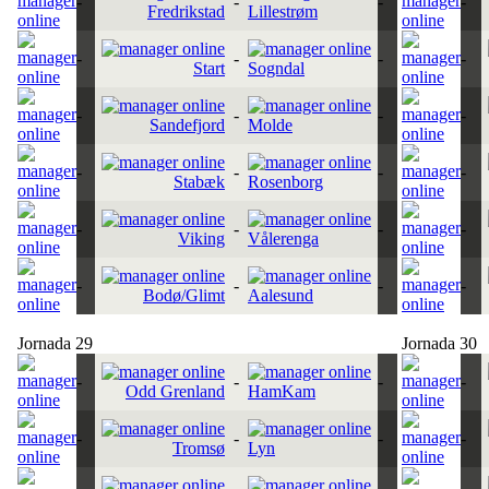
-
-
-
-
Fredrikstad
Lillestrøm
-
-
-
-
Start
Sogndal
-
-
-
-
Sandefjord
Molde
-
-
-
-
Stabæk
Rosenborg
-
-
-
-
Viking
Vålerenga
-
-
-
-
Bodø/Glimt
Aalesund
Jornada 29
Jornada 30
-
-
-
-
Odd Grenland
HamKam
-
-
-
-
Tromsø
Lyn