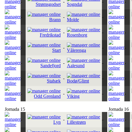
-
-
-
-
Strømsgodset
Sogndal
-
-
-
-
Brann
Molde
-
-
-
-
Fredrikstad
Rosenborg
-
-
-
-
Start
Vålerenga
-
-
-
-
Sandefjord
Aalesund
-
-
-
-
Stabæk
Bodø/Glimt
-
-
-
-
Odd Grenland
Viking
Jornada 15
Jornada 16
-
-
-
-
Lyn
Lillestrøm