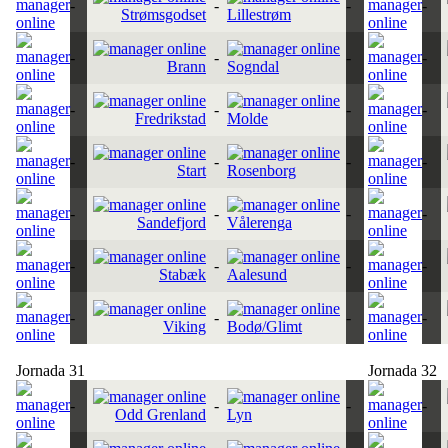
-
-
-
-
Strømsgodset
Lillestrøm
-
-
-
-
Brann
Sogndal
-
-
-
-
Fredrikstad
Molde
-
-
-
-
Start
Rosenborg
-
-
-
-
Sandefjord
Vålerenga
-
-
-
-
Stabæk
Aalesund
-
-
-
-
Viking
Bodø/Glimt
Jornada 31
Jornada 32
-
-
-
-
Odd Grenland
Lyn