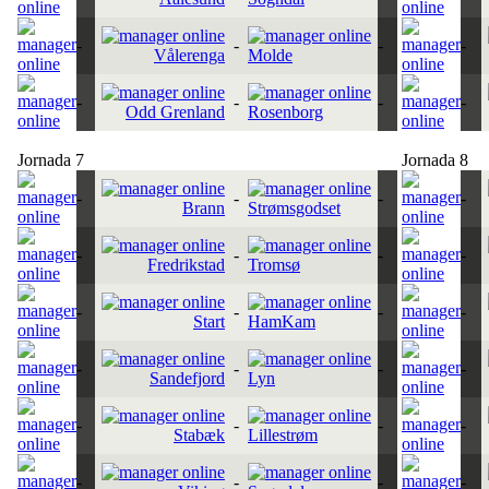
-
-
-
-
Vålerenga
Molde
-
-
-
-
Odd Grenland
Rosenborg
Jornada 7
Jornada 8
-
-
-
-
Brann
Strømsgodset
-
-
-
-
Fredrikstad
Tromsø
-
-
-
-
Start
HamKam
-
-
-
-
Sandefjord
Lyn
-
-
-
-
Stabæk
Lillestrøm
-
-
-
-