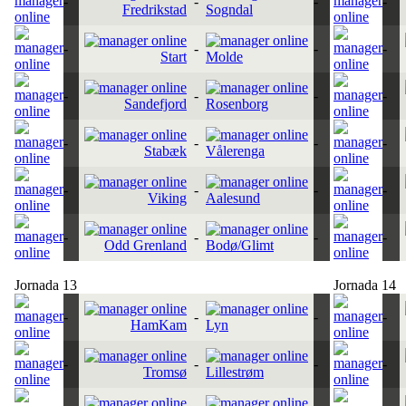
-
-
-
-
Fredrikstad
Sogndal
-
-
-
-
Start
Molde
-
-
-
-
Sandefjord
Rosenborg
-
-
-
-
Stabæk
Vålerenga
-
-
-
-
Viking
Aalesund
-
-
-
-
Odd Grenland
Bodø/Glimt
Jornada 13
Jornada 14
-
-
-
-
HamKam
Lyn
-
-
-
-
Tromsø
Lillestrøm