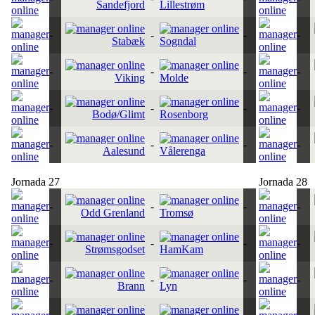
Sandefjord
Lillestrøm
-
-
-
-
Stabæk
Sogndal
-
-
-
-
Viking
Molde
-
-
-
-
Bodø/Glimt
Rosenborg
-
-
-
-
Aalesund
Vålerenga
Jornada 27
Jornada 28
-
-
-
-
Odd Grenland
Tromsø
-
-
-
-
Strømsgodset
HamKam
-
-
-
-
Brann
Lyn