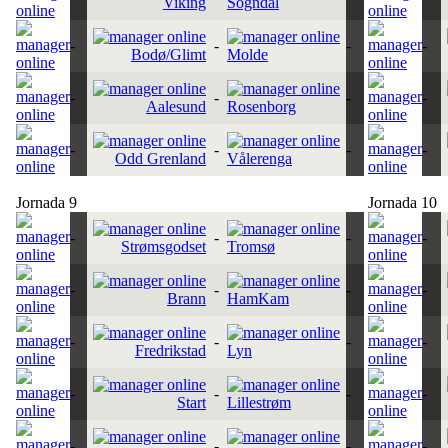
Viking
Sogndal
-
-
-
-
Bodø/Glimt
Molde
-
-
-
-
Aalesund
Rosenborg
-
-
-
-
Odd Grenland
Vålerenga
Jornada 9
Jornada 10
-
-
-
-
Strømsgodset
Tromsø
-
-
-
-
Brann
HamKam
-
-
-
-
Fredrikstad
Lyn
-
-
-
-
Start
Lillestrøm
-
-
-
-