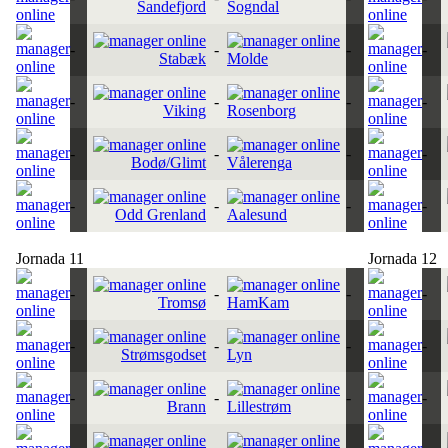
Sandefjord
Sogndal
-
-
-
-
Stabæk
Molde
-
-
-
-
Viking
Rosenborg
-
-
-
-
Bodø/Glimt
Vålerenga
-
-
-
-
Odd Grenland
Aalesund
Jornada 11
Jornada 12
-
-
-
-
Tromsø
HamKam
-
-
-
-
Strømsgodset
Lyn
-
-
-
-
Brann
Lillestrøm