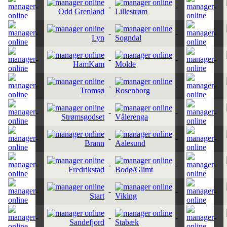
-
-
-
-
Odd Grenland
Lillestrøm
-
-
-
-
Lyn
Sogndal
-
-
-
-
HamKam
Molde
-
-
-
-
Tromsø
Rosenborg
-
-
-
-
Strømsgodset
Vålerenga
-
-
-
-
Brann
Aalesund
-
-
-
-
Fredrikstad
Bodø/Glimt
-
-
-
-
Start
Viking
-
-
-
-
Sandefjord
Stabæk