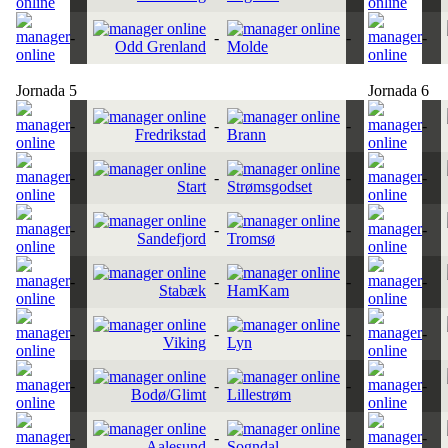
-
-
-
-
Odd Grenland
Molde
Jornada 5
Jornada 6
-
-
-
-
Fredrikstad
Brann
-
-
-
-
Start
Strømsgodset
-
-
-
-
Sandefjord
Tromsø
-
-
-
-
Stabæk
HamKam
-
-
-
-
Viking
Lyn
-
-
-
-
Bodø/Glimt
Lillestrøm
-
-
-
-
Aalesund
Sogndal