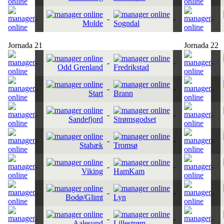
-
-
-
-
Molde
Sogndal
Jornada 21
Jornada 22
-
-
-
-
Odd Grenland
Fredrikstad
-
-
-
-
Start
Brann
-
-
-
-
Sandefjord
Strømsgodset
-
-
-
-
Stabæk
Tromsø
-
-
-
-
Viking
HamKam
-
-
-
-
Bodø/Glimt
Lyn
-
-
-
-
Aalesund
Lillestrøm