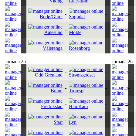
Viking
Lillestrøm
-
-
-
-
Bodø/Glimt
Sogndal
-
-
-
-
Aalesund
Molde
-
-
-
-
Vålerenga
Rosenborg
Jornada 25
Jornada 26
-
-
-
-
Odd Grenland
Strømsgodset
-
-
-
-
Brann
Tromsø
-
-
-
-
Fredrikstad
HamKam
-
-
-
-
Start
Lyn
-
-
-
-