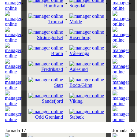
-
-
-
-
HamKam
Sogndal
-
-
-
-
Tromsø
Molde
-
-
-
-
Strømsgodset
Rosenborg
-
-
-
-
Brann
Vålerenga
-
-
-
-
Fredrikstad
Aalesund
-
-
-
-
Start
Bodø/Glimt
-
-
-
-
Sandefjord
Viking
-
-
-
-
Odd Grenland
Stabæk
Jornada 17
Jornada 18