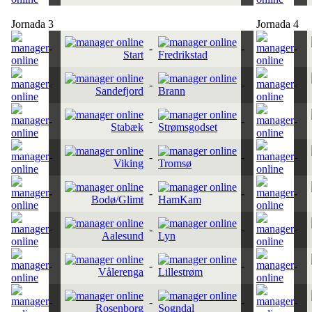
Jornada 3
Jornada 4
-
-
-
-
Start
Fredrikstad
-
-
-
-
Sandefjord
Brann
-
-
-
-
Stabæk
Strømsgodset
-
-
-
-
Viking
Tromsø
-
-
-
-
Bodø/Glimt
HamKam
-
-
-
-
Aalesund
Lyn
-
-
-
-
Vålerenga
Lillestrøm
-
-
-
-
Rosenborg
Sogndal