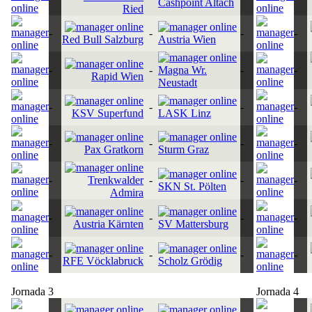
Cashpoint Altach
Ried
-
-
-
-
Red Bull Salzburg
Austria Wien
-
-
Magna Wr.
-
-
Rapid Wien
Neustadt
-
-
-
-
KSV Superfund
LASK Linz
-
-
-
-
Pax Gratkorn
Sturm Graz
-
Trenkwalder
-
-
-
SKN St. Pölten
Admira
-
-
-
-
Austria Kärnten
SV Mattersburg
-
-
-
-
RFE Vöcklabruck
Scholz Grödig
Jornada 3
Jornada 4