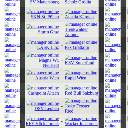
SV Mattersburg
Scholz Grödig
-
-
-
-
SKN St. Pölten
Austria Kärnten
-
-
Trenkwalder
-
-
Sturm Graz
Admira
-
-
-
-
LASK Linz
Pax Gratkorn
-
Magna Wr.
-
-
-
KSV Superfund
Neustadt
-
-
-
-
Austria Wien
Rapid Wien
-
-
-
-
Cashpoint Altach
Red Bull Salzburg
-
-
Josko Fenster
-
-
DSV Leoben
Ried
-
-
-
-
RFE Vöcklabruck
Wacker Innsbruck