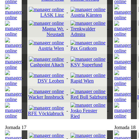
-
-
-
-
LASK Linz
Austria Kärnten
-
Magna Wr.
-
Trenkwalder
-
-
Neustadt
Admira
-
-
-
-
Austria Wien
Pax Gratkorn
-
-
-
-
Cashpoint Altach
KSV Superfund
-
-
-
-
DSV Leoben
Rapid Wien
-
-
-
-
Wacker Innsbruck
Red Bull Salzburg
-
-
Josko Fenster
-
-
RFE Vöcklabruck
Ried
Jornada 17
Jornada 18
-
-
-
-