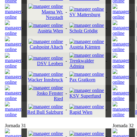
-
Magna Wr.
-
-
-
SV Mattersburg
Neustadt
-
-
-
-
Austria Wien
Scholz Grödig
-
-
-
-
Cashpoint Altach
Austria Kärnten
-
-
Trenkwalder
-
-
DSV Leoben
Admira
-
-
-
-
Wacker Innsbruck
Pax Gratkorn
-
Josko Fenster
-
-
-
KSV Superfund
Ried
-
-
-
-
Red Bull Salzburg
Rapid Wien
Jornada 31
Jornada 32
-
-
-
-