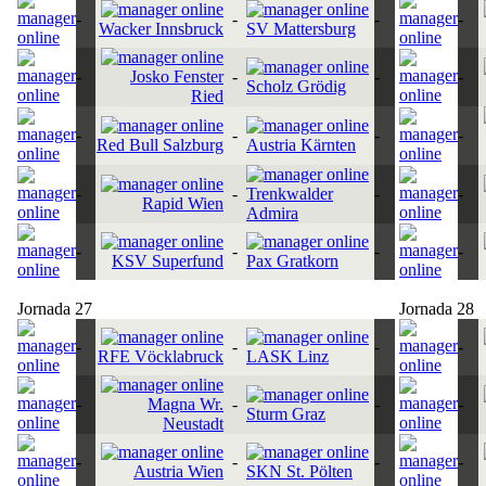
-
-
-
-
Wacker Innsbruck
SV Mattersburg
-
Josko Fenster
-
-
-
Scholz Grödig
Ried
-
-
-
-
Red Bull Salzburg
Austria Kärnten
-
-
Trenkwalder
-
-
Rapid Wien
Admira
-
-
-
-
KSV Superfund
Pax Gratkorn
Jornada 27
Jornada 28
-
-
-
-
RFE Vöcklabruck
LASK Linz
-
Magna Wr.
-
-
-
Sturm Graz
Neustadt
-
-
-
-
Austria Wien
SKN St. Pölten