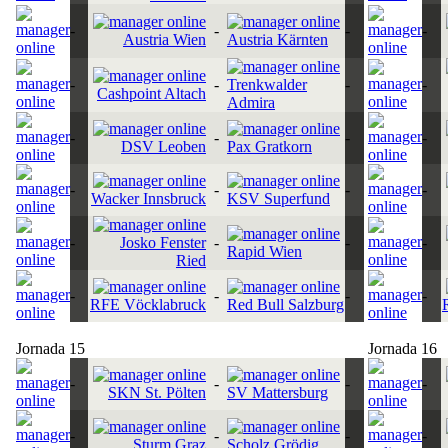
-
-
-
-
Austria Wien
Austria Kärnten
-
-
Trenkwalder
-
-
Cashpoint Altach
Admira
-
-
-
-
DSV Leoben
Pax Gratkorn
-
-
-
-
Wacker Innsbruck
KSV Superfund
-
Josko Fenster
-
-
-
Rapid Wien
Ried
-
-
-
-
RFE Vöcklabruck
Red Bull Salzburg
Jornada 15
Jornada 16
-
-
-
-
SKN St. Pölten
SV Mattersburg
-
-
-
-
Sturm Graz
Scholz Grödig