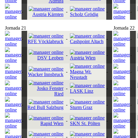
Admira
-
-
-
-
Austria Kärnten
Scholz Grödig
Jornada 21
Jornada 22
-
-
-
-
RFE Vöcklabruck
Cashpoint Altach
-
-
-
-
DSV Leoben
Austria Wien
-
-
Magna Wr.
-
-
Wacker Innsbruck
Neustadt
-
Josko Fenster
-
-
-
LASK Linz
Ried
-
-
-
-
Red Bull Salzburg
Sturm Graz
-
-
-
-
Rapid Wien
SKN St. Pölten
-
-
-
-