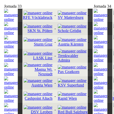
Jornada 33
Jornada 34
-
-
-
-
RFE Vöcklabruck
SV Mattersburg
-
-
-
-
SKN St. Pölten
Scholz Grödig
-
-
-
-
Sturm Graz
Austria Kärnten
-
-
Trenkwalder
-
-
LASK Linz
Admira
-
Magna Wr.
-
-
-
Pax Gratkorn
Neustadt
-
-
-
-
Austria Wien
KSV Superfund
-
-
-
-
Cashpoint Altach
Rapid Wien
-
-
-
-
DSV Leoben
Red Bull Salzburg