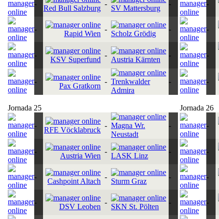
-
-
-
-
Red Bull Salzburg
SV Mattersburg
-
-
-
-
Rapid Wien
Scholz Grödig
-
-
-
-
KSV Superfund
Austria Kärnten
-
-
Trenkwalder
-
-
Pax Gratkorn
Admira
Jornada 25
Jornada 26
-
-
Magna Wr.
-
-
RFE Vöcklabruck
Neustadt
-
-
-
-
Austria Wien
LASK Linz
-
-
-
-
Cashpoint Altach
Sturm Graz
-
-
-
-
DSV Leoben
SKN St. Pölten