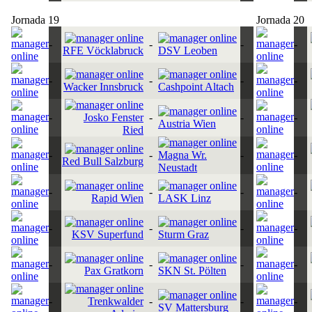
Jornada 19
Jornada 20
-
-
-
-
RFE Vöcklabruck
DSV Leoben
-
-
-
-
Wacker Innsbruck
Cashpoint Altach
-
Josko Fenster
-
-
-
Austria Wien
Ried
-
-
Magna Wr.
-
-
Red Bull Salzburg
Neustadt
-
-
-
-
Rapid Wien
LASK Linz
-
-
-
-
KSV Superfund
Sturm Graz
-
-
-
-
Pax Gratkorn
SKN St. Pölten
-
Trenkwalder
-
-
-
SV Mattersburg