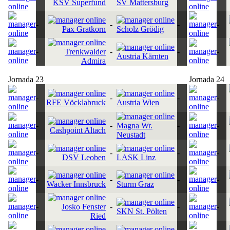
KSV Superfund
SV Mattersburg
-
-
-
-
Pax Gratkorn
Scholz Grödig
-
Trenkwalder
-
-
-
Austria Kärnten
Admira
Jornada 23
Jornada 24
-
-
-
-
RFE Vöcklabruck
Austria Wien
-
-
Magna Wr.
-
-
Cashpoint Altach
Neustadt
-
-
-
-
DSV Leoben
LASK Linz
-
-
-
-
Wacker Innsbruck
Sturm Graz
-
Josko Fenster
-
-
-
SKN St. Pölten
Ried