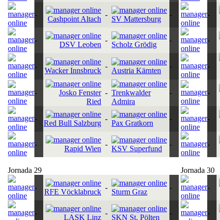
-
-
-
-
Cashpoint Altach
SV Mattersburg
-
-
-
-
DSV Leoben
Scholz Grödig
-
-
-
-
Wacker Innsbruck
Austria Kärnten
-
Josko Fenster
-
Trenkwalder
-
-
Ried
Admira
-
-
-
-
Red Bull Salzburg
Pax Gratkorn
-
-
-
-
Rapid Wien
KSV Superfund
Jornada 29
Jornada 30
-
-
-
-
RFE Vöcklabruck
Sturm Graz
-
-
-
-
LASK Linz
SKN St. Pölten