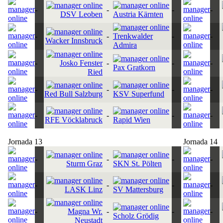
-
-
-
-
DSV Leoben
Austria Kärnten
-
-
Trenkwalder
-
-
Wacker Innsbruck
Admira
-
Josko Fenster
-
-
-
Pax Gratkorn
Ried
-
-
-
-
Red Bull Salzburg
KSV Superfund
-
-
-
-
RFE Vöcklabruck
Rapid Wien
Jornada 13
Jornada 14
-
-
-
-
Sturm Graz
SKN St. Pölten
-
-
-
-
LASK Linz
SV Mattersburg
-
Magna Wr.
-
-
-
Scholz Grödig
Neustadt