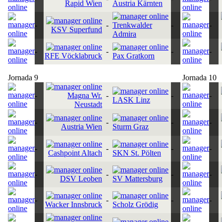
Rapid Wien
Austria Kärnten
-
-
Trenkwalder
-
-
KSV Superfund
Admira
-
-
-
-
RFE Vöcklabruck
Pax Gratkorn
Jornada 9
Jornada 10
-
Magna Wr.
-
-
-
LASK Linz
Neustadt
-
-
-
-
Austria Wien
Sturm Graz
-
-
-
-
Cashpoint Altach
SKN St. Pölten
-
-
-
-
DSV Leoben
SV Mattersburg
-
-
-
-
Wacker Innsbruck
Scholz Grödig