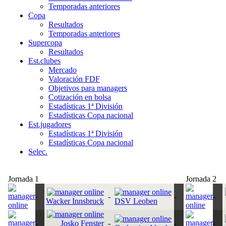
Temporadas anteriores
Copa
Resultados
Temporadas anteriores
Supercopa
Resultados
Est.clubes
Mercado
Valoración FDF
Objetivos para managers
Cotización en bolsa
Estadísticas 1ª División
Estadísticas Copa nacional
Est.jugadores
Estadísticas 1ª División
Estadísticas Copa nacional
Selec.
Jornada 1
Jornada 2
-
-
-
-
Wacker Innsbruck
DSV Leoben
-
Josko Fenster
-
-
-