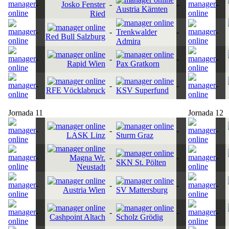
-
Josko Fenster
-
-
-
Austria Kärnten
Ried
-
-
Trenkwalder
-
-
Red Bull Salzburg
Admira
-
-
-
-
Rapid Wien
Pax Gratkorn
-
-
-
-
RFE Vöcklabruck
KSV Superfund
Jornada 11
Jornada 12
-
-
-
-
LASK Linz
Sturm Graz
-
Magna Wr.
-
-
-
SKN St. Pölten
Neustadt
-
-
-
-
Austria Wien
SV Mattersburg
-
-
-
-
Cashpoint Altach
Scholz Grödig