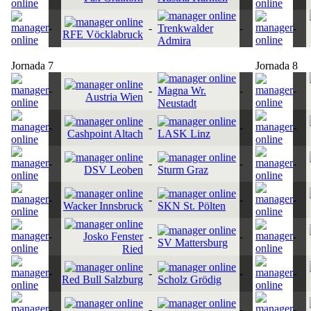
-
-
Trenkwalder
-
-
RFE Vöcklabruck
Admira
Jornada 7
Jornada 8
-
-
Magna Wr.
-
-
Austria Wien
Neustadt
-
-
-
-
Cashpoint Altach
LASK Linz
-
-
-
-
DSV Leoben
Sturm Graz
-
-
-
-
Wacker Innsbruck
SKN St. Pölten
-
Josko Fenster
-
-
-
SV Mattersburg
Ried
-
-
-
-
Red Bull Salzburg
Scholz Grödig
-
-
-
-