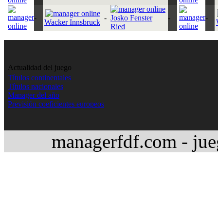
-
-
Josko Fenster
-
-
Wacker Innsbruck
Ried
Actualidad del juego
Títulos continentales
Títulos nacionales
Manager del año
Previsión coeficientes europeos
managerfdf.com - jue