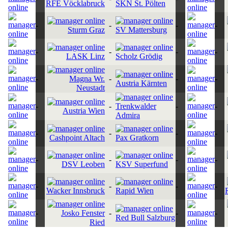
RFE Vöcklabruck
SKN St. Pölten
-
-
-
-
Sturm Graz
SV Mattersburg
-
-
-
-
LASK Linz
Scholz Grödig
-
Magna Wr.
-
-
-
Austria Kärnten
Neustadt
-
-
Trenkwalder
-
-
Austria Wien
Admira
-
-
-
-
Cashpoint Altach
Pax Gratkorn
-
-
-
-
DSV Leoben
KSV Superfund
-
-
-
-
Wacker Innsbruck
Rapid Wien
-
Josko Fenster
-
-
-
Red Bull Salzburg
Ried