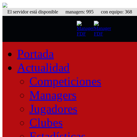
El servidor está disponible
managers: 995 con equipo: 368 eq
Portada
Actualidad
Competiciones
Managers
Jugadores
Clubes
Estadísticas