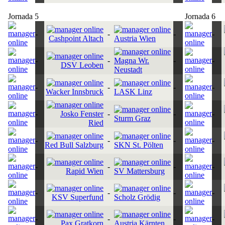
Jornada 5
Jornada 6
-
-
-
-
Cashpoint Altach
Austria Wien
-
-
Magna Wr.
-
-
DSV Leoben
Neustadt
-
-
-
-
Wacker Innsbruck
LASK Linz
-
Josko Fenster
-
-
-
Sturm Graz
Ried
-
-
-
-
Red Bull Salzburg
SKN St. Pölten
-
-
-
-
Rapid Wien
SV Mattersburg
-
-
-
-
KSV Superfund
Scholz Grödig
-
-
-
-
Pax Gratkorn
Austria Kärnten