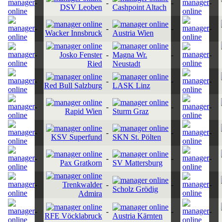
-
-
-
-
DSV Leoben
Cashpoint Altach
-
-
-
-
Wacker Innsbruck
Austria Wien
-
Josko Fenster
-
Magna Wr.
-
-
Ried
Neustadt
-
-
-
-
Red Bull Salzburg
LASK Linz
-
-
-
-
Rapid Wien
Sturm Graz
-
-
-
-
KSV Superfund
SKN St. Pölten
-
-
-
-
Pax Gratkorn
SV Mattersburg
-
Trenkwalder
-
-
-
Scholz Grödig
Admira
-
-
-
-
RFE Vöcklabruck
Austria Kärnten